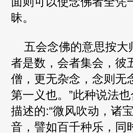
面则可以使念佛者全凭
昧。
五会念佛的意思按大师
者是数，会者集会，彼
僧，更无杂念，念则无
第一义也。”此种说法
描述的:“微风吹动，诸
音，譬如百千种乐，同