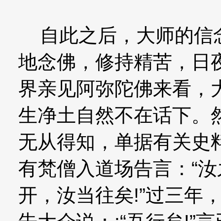
自此之后，大师的信念
地念佛，修持精苦，日
界亲见阿弥陀佛来看，
生净土自然不在话下。
无从得知，单据有关史
有梵僧入道场告言：“
开，汝当往矣!”过三年