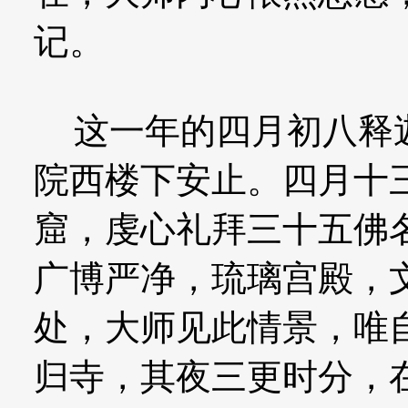
记。
这一年的四月初八释迦
院西楼下安止。四月十
窟，虔心礼拜三十五佛
广博严净，琉璃宫殿，
处，大师见此情景，唯
归寺，其夜三更时分，