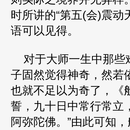
时所讲的“第五(会)震
语可以见得。
对于大师一生中那些难
子固然觉得神奇，然若
也就不足以为奇了，《
誓，九十日中常行常立
阿弥陀佛。”由此可知