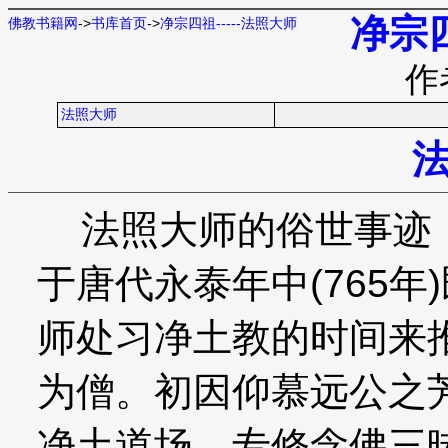
净宗四
佛教书籍网
->
书库首页
->
净宗四祖-----法照大师
作
法照大师
法照大师的俗世事迹，
于唐代永泰年中(765
师处习净土教的时间来
为僧。初因仰慕远公之
净土道场，专修念佛三