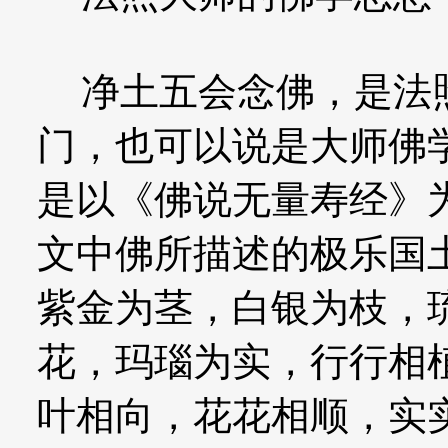
净土五会念佛，是法照
门，也可以说是大师佛
是以《佛说无量寿经》
文中佛所描述的极乐国
紫金为茎，白银为枝，
花，玛瑙为实，行行相
叶相向，花花相顺，实