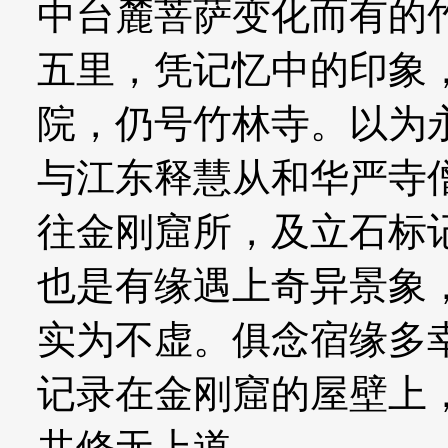
中台麓菩萨变化而有的
五里，凭记忆中的印象
院，仍号竹林寺。以为
与江东释慧从和华严寺
往金刚窟所，及立石标
也是有缘遇上奇异景象
实为不虚。俱念宿缘多
记录在金刚窟的屋壁上
共修无上道。