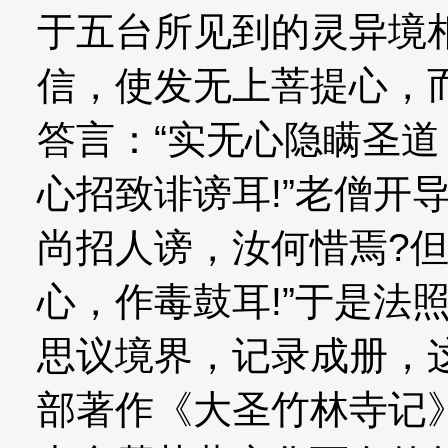
于五台所见到的灵异境
信，使发无上菩提心，而
答言：“实无心隐瞒圣
心招致诽谤耳!”老僧开
尚招人谤，汝何惜焉?
心，作毒鼓耳!”于是法
思议境界，记录成册，
部著作《大圣竹林寺记