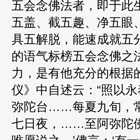
五会念佛法者，即于此
五盖、截五趣、净五眼
具五解脱，能速成就五
的语气标榜五会念佛之
力，是有他充分的根据
仪》中自述云：“照以
弥陀台……每夏九旬，
七日夜，……至阿弥陀佛