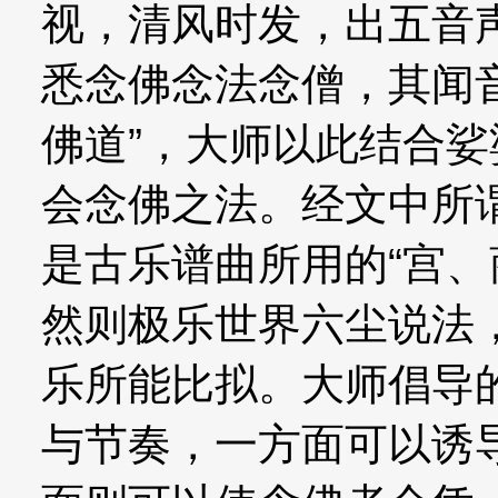
视，清风时发，出五音
悉念佛念法念僧，其闻
佛道”，大师以此结合
会念佛之法。经文中所
是古乐谱曲所用的“宫、
然则极乐世界六尘说法
乐所能比拟。大师倡导
与节奏，一方面可以诱