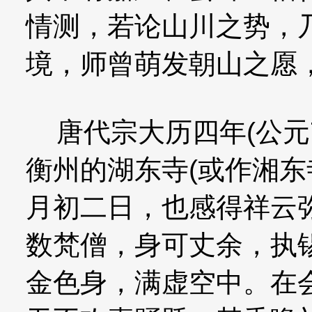
情测，若论山川之势，
境，师曾萌发朝山之愿
唐代宗大历四年(公元7
衡州的湖东寺(或作湘东
月初二日，也感得祥云
数梵僧，身可丈余，执
金色身，满虚空中。在