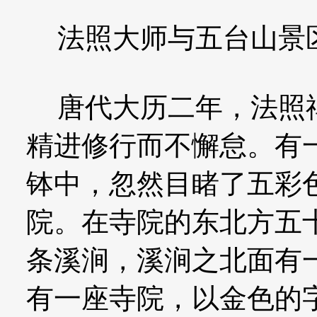
法照大师与五台山景
唐代大历二年，法照禅
精进修行而不懈怠。有
钵中，忽然目睹了五彩
院。在寺院的东北方五
条溪涧，溪涧之北面有
有一座寺院，以金色的字