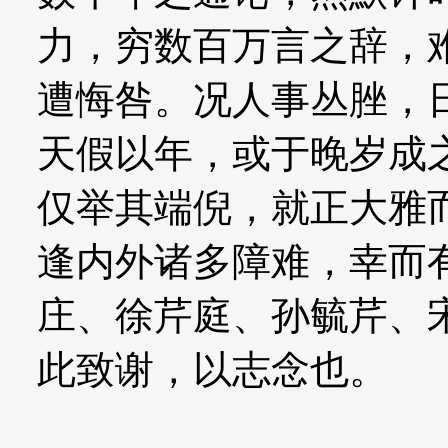
力，穷数百万言之辞，
遭悔咎。况人事丛脞，
天假以年，或于晚岁成
仅举其端倪，就正大雅
逢内外诸多障难，幸而
庄、徐芹庭、孙毓芹、
此致谢，以志念也。