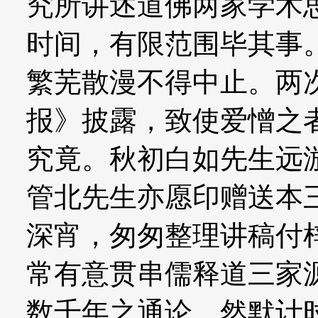
究所讲述道佛两家学术
时间，有限范围毕其事
繁芜散漫不得中止。两
报》披露，致使爱憎之
究竟。秋初白如先生远
管北先生亦愿印赠送本
深宵，匆匆整理讲稿付
常有意贯串儒释道三家
数千年之通论，然默计