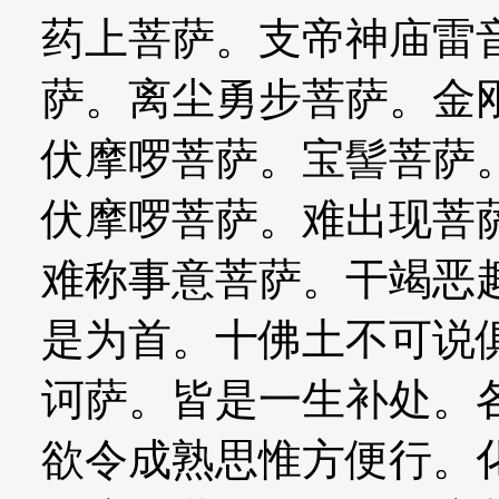
药上菩萨。支帝神庙雷
萨。离尘勇步菩萨。金
伏摩啰菩萨。宝髻菩萨
伏摩啰菩萨。难出现菩
难称事意菩萨。干竭恶
是为首。十佛土不可说
诃萨。皆是一生补处。
欲令成熟思惟方便行。化