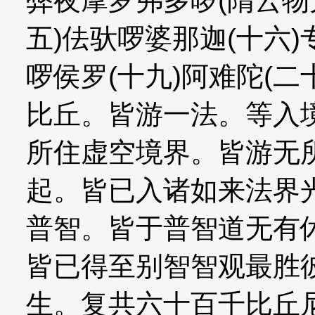
弊夜摩罗弗多啰(隋云
五)佉驮啰婆那迦(十六)
啰侯罗(十九)阿难陀(
比丘。皆游一法。等入
所住虚空境界。皆游无
起。皆已入诸如来法界
普智。皆于普智道无有
皆已得至别智智观最胜
生。复共六十百千比丘