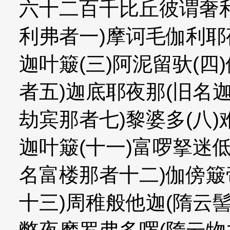
六十二百千比丘彼谓奢
利弗者一)摩诃毛伽利耶
迦叶簸(三)阿泥留驮(四
者五)迦底耶夜那(旧名
劫宾那者七)黎婆多(八)
迦叶簸(十一)富啰拏迷
名富楼那者十二)伽傍簸
十三)周稚般他迦(隋云