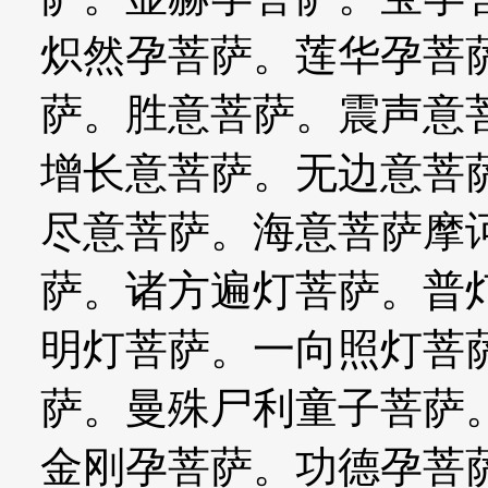
炽然孕菩萨。莲华孕菩
萨。胜意菩萨。震声意
增长意菩萨。无边意菩
尽意菩萨。海意菩萨摩
萨。诸方遍灯菩萨。普
明灯菩萨。一向照灯菩
萨。曼殊尸利童子菩萨
金刚孕菩萨。功德孕菩