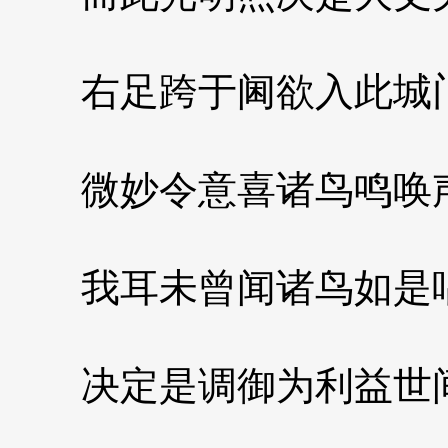
右足跨于阃欲入此城
微妙令意喜诸鸟鸣唤
我耳未曾闻诸鸟如是
决定是调御为利益世