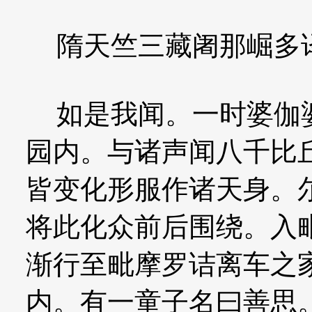
隋天竺三藏阇那崛多
如是我闻。一时婆伽婆
园内。与诸声闻八千比
皆变化形服作诸天身。
将此化众前后围绕。入
渐行至毗摩罗诘离车之
内。有一童子名曰善思