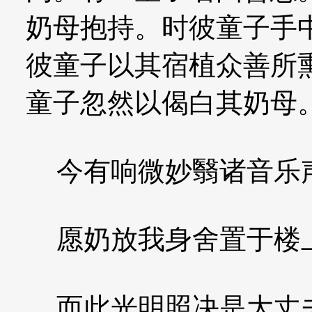
奶母抱持。时彼童子手
彼童子以其宿植众善所
童子忽然以偈白其奶母
今有响微妙翳诸音乐
愿奶放我身舍置于楼
而此光明照决是大丈