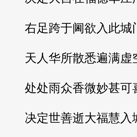
右足跨于阃欲入此城
天人华所散悉遍满虚
处处雨众香微妙甚可
决定世善逝大福慧入