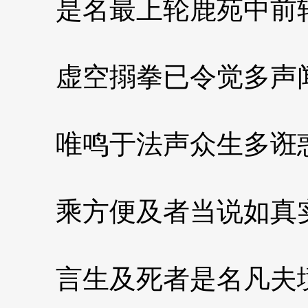
是名最上轮鹿苑中前
虚空搦拳已令觉多声
唯鸣于法声众生多诳
乘方便及者当说如真
言生及死者是名凡夫