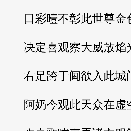
日彩曀不彰此世尊金
决定喜观察大威放焰
右足跨于阃欲入此城
阿奶今观此天众在虚