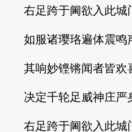
右足跨于阃欲入此城
如服诸璎珞遍体震鸣
其响妙铿锵闻者皆欢
决定千轮足威神庄严
右足跨于阃欲入此城