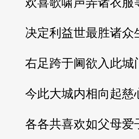
欢喜歌啸声弄诸衣服
决定利益世最胜诸众
右足跨于阃欲入此城
今此大城内相向起慈
各各共喜欢如父母爱