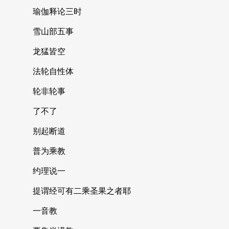
瑜伽释论三时
雪山部五事
龙猛皆空
法轮自性体
轮非轮事
了不了
别起断道
普为乘教
约理说一
提谓经可有二乘圣果之者耶
一音教