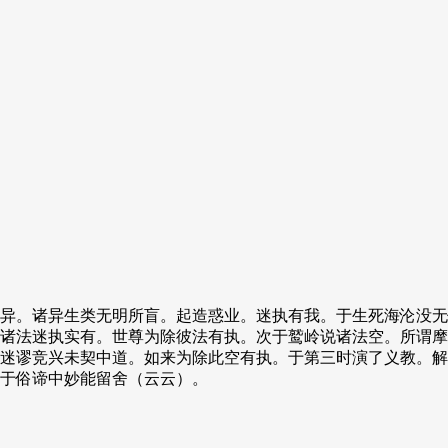
异。诸异生类无明所盲。起造惑业。迷执有我。于生死海沦没无
诸法迷执实有。世尊为除彼法有执。次于鹫岭说诸法空。所谓摩
迷谬竞兴未契中道。如来为除此空有执。于第三时演了义教。解
于俗谛中妙能留舍（云云）。