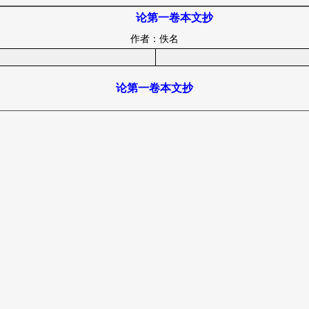
论第一卷本文抄
作者：佚名
论第一卷本文抄