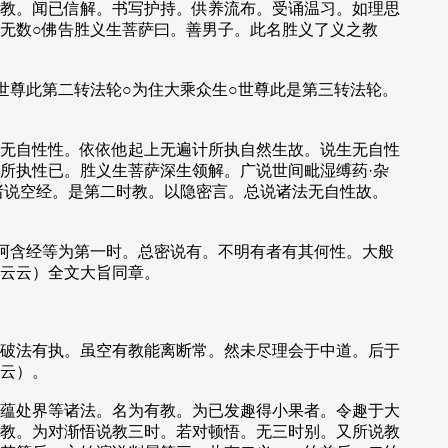
教。闻已信解。书写护持。供养流布。受诵温习。如理思
无数○佛告胜义生菩萨曰。善男子。此名胜义了义之教
尊此第二转法轮○为住大乘众生○世尊此是第三转法轮。
无自性性。依依他起上无遍计所执自然生故。说生无自性
所执性已。胜义生菩萨深生领解。广说世间毗湿缚药·杂
诸说空经。是第二时教。以隐密言。总说诸法无自性故。
阿含经等为第一时。总密说有。不明有者有其何性。大般
云云）全文大旨同章。
破法有执。虽空有教能离断常。然未尽理会于中道。后于
云）。
蕴处界等诸法。名为有教。为已发趣得小果者。令趣于大
教。为对渐悟说教三时。若对顿悟。无三时别。又所说教