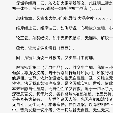
无垢称经疏一云。若依初大乘清辨等义。此经明二谛之
初一体空。后三有○而经一部多说初世俗谛（云云）
总聊简章。又古来大德○维摩·思益·大品空教（云云）
维摩经上云。维摩诘云。如佛所说。心垢故众生垢。心
论三云。如契经说。如来无垢识是净。无漏界。解脱一
疏云。证无垢识圆镜智（云云）。
问。深密经所说三时教者。义类年月中何耶。
解深密经第二（无自性品）云。胜义生当知。我依三种
领解世尊所说义者。若于分别所行遍计所执相。所依行相
他起相。世尊。依此施设诸法生无自性性。及一分胜义无
性性。法无我真如清净所缘。是名圆成实相。世尊。依此
本来寂静自性涅槃。无自性性了义言教。遍于一切不了义
深密意言义。复于此义。善作譬喻○如是如是。汝应受持
是甚奇甚为希有。一切世间诸天人等。先无有能如法转者
无自性。无生无灭。本来寂静。自性涅槃。以隐密相转正
中。普为发趣一切乘者。依一切法皆无自性。无生无灭。