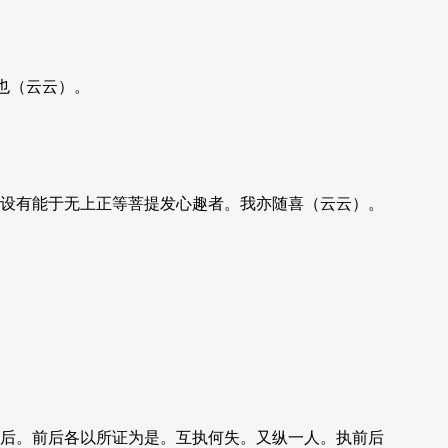
也（云云）。
设有能于无上正等菩提发心趣者。我亦随喜（云云）。
后。前后各以所证为是。互执何失。又纵一人。执前后