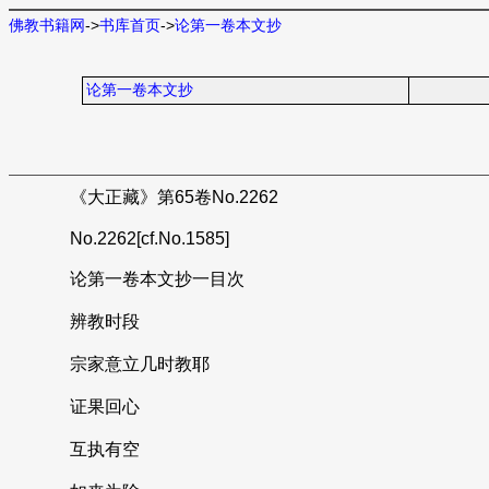
佛教书籍网
->
书库首页
->
论第一卷本文抄
论第一卷本文抄
《大正藏》第65卷No.2262
No.2262[cf.No.1585]
论第一卷本文抄一目次
辨教时段
宗家意立几时教耶
证果回心
互执有空