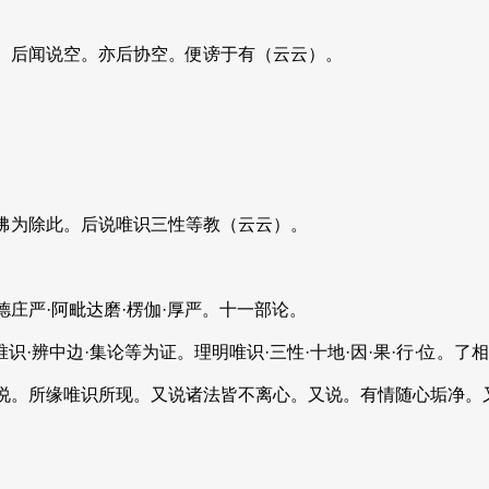
。后闻说空。亦后协空。便谤于有（云云）。
佛为除此。后说唯识三性等教（云云）。
庄严·阿毗达磨·楞伽·厚严。十一部论。
十唯识·辨中边·集论等为证。理明唯识·三性·十地·因·果·行·位
说。所缘唯识所现。又说诸法皆不离心。又说。有情随心垢净。