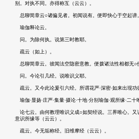
别。对执不同。亦得称互（云云）。
总聊简章云○诸偏见者。初闻说有。便即快心于空起谤
瑜伽释论云。
问。为除何执。说第三时教耶。
疏云（如上）。
总聊简章云。彼闻法空隐密意教。便拨诸法性相都无○
问。今论引几经。说唯识义耶。
疏云。又今此论爰引六经。所谓花严·深密·如来出现功德
瑜伽·显扬·庄严·集量·摄论·十地·分别瑜伽·观所缘·二
论七云。由何教理唯识义成○如契经说。三界唯心。又
意识所缘等（云云）。
疏云。今无垢称经。旧维摩经（云云）。