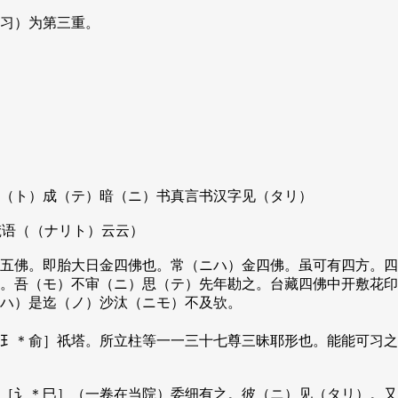
习）为第三重。
（ト）成（テ）暗（ニ）书真言书汉字见（タリ）
梵语（（ナリト）云云）
五佛。即胎大日金四佛也。常（ニハ）金四佛。虽可有四方。四
。吾（モ）不审（ニ）思（テ）先年勘之。台藏四佛中开敷花印
ハ）是迄（ノ）沙汰（ニモ）不及欤。
＊俞］祇塔。所立柱等一一三十七尊三昧耶形也。能能可习之
［讠＊巳］（一卷在当院）委细有之。彼（ニ）见（タリ）。又