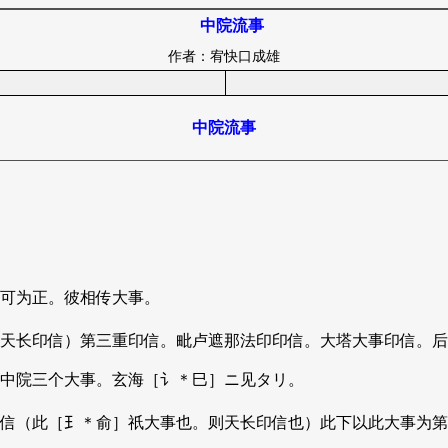
中院流事
作者：宥快口成雄
中院流事
可为正。彼相传大事。
天长印信）第三重印信。毗卢遮那法印印信。大塔大事印信。后
中院三个大事。玄海［讠＊巳］ニ见タリ。
（此［𤣩＊俞］祇大事也。则天长印信也）此下以此大事为第