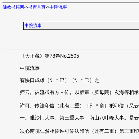
佛教书籍网
->
书库首页
->
中院流事
中院流事
《大正藏》第78卷No.2505
中院流事
宥快口成雄［讠＊巳］［讠＊巳］之
师云。彼流虽有方－传。以赖审（胝母院）玄海等相承
许可。传法印信（此有二重）［𤣩＊俞］祇印信（又云
一。毗沙门大事。第三重大事。南山八叶峰大事。是云
次心南院仁然相传许可传法印信（此有二重）第三重印信