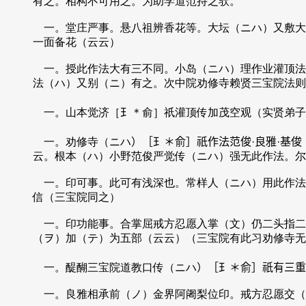
有之。相构不可用之。为助学道范持之欤。
一。堂庄严事。悬八祖辨香花等。大坛（ニハ）又敷大
一面备花（云云）
一。授此作法大有三不同。小岛（ニハ）理作业灌顶法
法（ハ）又别（ニ）有之。次中院劝修寺赖贤三宝院法则
一。山本觉济［𤣩＊俞］祇灌顶传加茂空观（实贤弟子
一。劝修寺（ニハ）［𤣩＊俞］祇作法范俊·良雅·基
云。根本（ハ）小野范俊严觉传（ニハ）强无此作法。尔
一。印可事。此可有浅深也。常样人（ニハ）用此作法
信（三宝院同之）
一。印功能事。合掌屈戒方忍愿入掌（文）仍二头指二
（ヲ）加（テ）为五部（云云）（三宝院有此习劝修寺无之
一。醍醐三宝院道教口传（ニハ）［𤣩＊俞］祇有三重
一。良雅相承前（ノ）金界阿阇梨位印。戒方忍愿交（