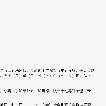
角（ニ）构座位。是两部不二深旨（ヲ）显欤。予见大塔
。右手（ヲ）举（テ）外（ヘ）向（ヘタリ）也。以之
。小塔大事印结外五古印当指。观三十七尊种子也（云
彼日［讠＊巳］（ニハ）东寺讲堂金刚萨埵金刚波罗蜜