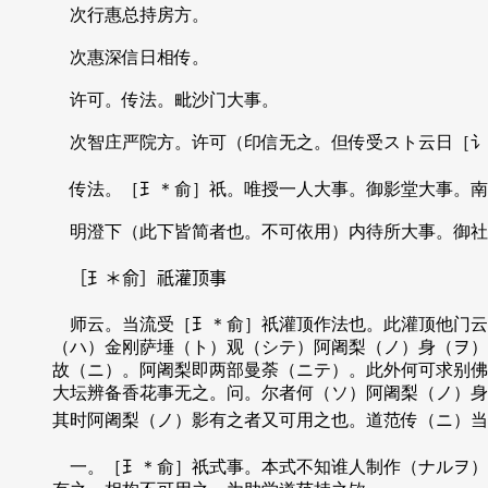
次行惠总持房方。
次惠深信日相传。
许可。传法。毗沙门大事。
次智庄严院方。许可（印信无之。但传受スト云日［讠
传法。［𤣩＊俞］祇。唯授一人大事。御影堂大事。南
明澄下（此下皆简者也。不可依用）内待所大事。御社
［𤣩＊俞］祇灌顶事
师云。当流受［𤣩＊俞］祇灌顶作法也。此灌顶他门云
（ハ）金刚萨埵（ト）观（シテ）阿阇梨（ノ）身（ヲ）
故（ニ）。阿阇梨即两部曼荼（ニテ）。此外何可求别佛
大坛辨备香花事无之。问。尔者何（ソ）阿阇梨（ノ）身
其时阿阇梨（ノ）影有之者又可用之也。道范传（ニ）当
一。［𤣩＊俞］祇式事。本式不知谁人制作（ナルヲ）