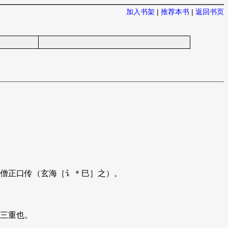
加入书架
|
推荐本书
|
返回书页
僧正口传（玄海［讠＊巳］之）。
三重也。