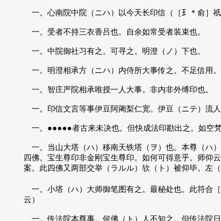
一。心南院中院（ニハ）以今天长印信（［𤣩＊俞］祇
一。受者不持三衣香吕也。自余如常受者装束也。
一。中院御社习有之。可寻之。明澄（ノ）下也。
一。明澄相承方（ニハ）内侍所大事传之。不足信用。
一。智庄严院相承唯授一人大事。非内非外缚印也。
一。印信文言等事伊豆阿阇梨仁宽。伊豆（ニテ）流人
一。●●●●●者古来未决也。但快成法印勘出之。如空
一。当山大塔（ハ）移南天铁塔（ヲ）也。本尊（ハ）
四佛。宝生尊印非金刚宝生尊印。如何可得意乎。师仰云
案。此四佛又两部交举（ラルル）欤（ト）被仰毕。左（
一。小塔（ハ）大师御笔图有之。最秘处也。此符合［
云）
一。传法院本尊事。何佛（ト）人不知之。但传法院日