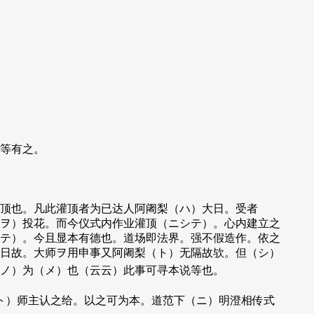
等有之。
顶也。凡此灌顶者为已达人阿阇梨（ハ）大日。受者
ヲ）投花。而今仪式内作业灌顶（ニシテ）。心内建立之
テ）。今且显本有德也。道场即法界。强不假造作。依之
日故。大师ヲ用申事又阿阇梨（ト）无隔故欤。但（シ）
（ノ）为（メ）也（云云）此事可寻本说等也。
ト）师主认之给。以之可为本。道范下（ニ）明澄相传式