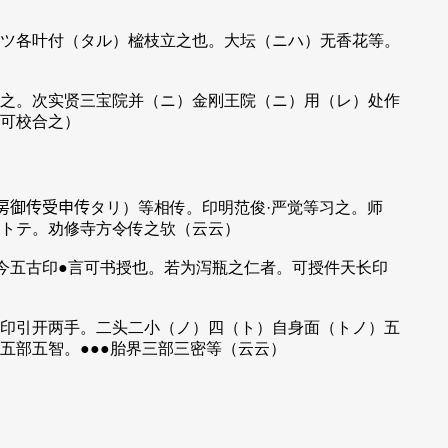
ツ各叶付（タル）榓枝立之也。大坛（ニハ）无香花等。
之。次实贤三宝院并（ニ）金刚王院（ニ）用（レ）处作
可校合之）
房御传受申传タリ）等相传。印明范俊·严觉等习之。师
トテ。劝修寺方令传之欤（云云）
今五古印●言可书授也。若为泻瓶之仁者。可授件天长印
印引开两手。二头二小（ノ）四（ト）自身面（トノ）五
五部五智。●●●胎界三部三密等（云云）