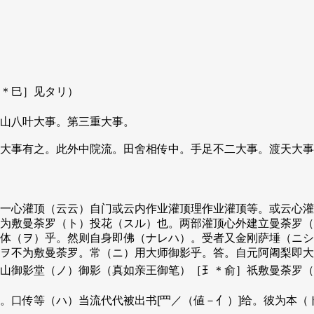
＊巳］见タリ）
山八叶大事。第三重大事。
大事有之。此外中院流。田舍相传中。手足不二大事。渡天大事
一心灌顶（云云）自门或云内作业灌顶理作业灌顶等。或云心灌
为敷曼荼罗（ト）投花（スル）也。两部灌顶心外建立曼荼罗（
体（ヲ）乎。然则自身即佛（ナレハ）。受者又金刚萨埵（ニシ
ヲ不为敷曼荼罗。常（ニ）用大师御影乎。答。自元阿阇梨即大
山御影堂（ノ）御影（真如亲王御笔）［𤣩＊俞］祇敷曼荼罗
。口传等（ハ）当流代代被出书[罒／（値－亻）]给。彼为本（