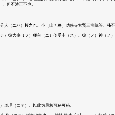
）。但不述正不也。
分人（ニハ）授之也。小［山＊鸟］劝修寺实贤三宝院等。强不
テ）彼大事（ヲ）师主（ニ）传受申（ス）。彼（ノ）神（ノ）
）道理（ニテ）。以此为最极可秘可秘。