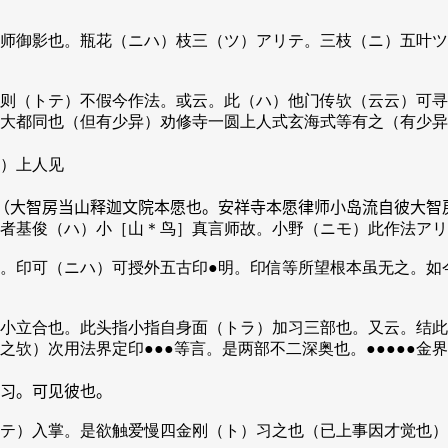
师御影也。瓶花（ニハ）枝三（ツ）アリテ。三枝（ニ）五叶ツ
则（トテ）不假今作法。或云。此（ハ）他门传欤（云云）可寻
大都同也（但有少异）劝修寺一圆上人式玄海式等有之（有少异
）上人见
俊（大智房当山释迦文院本愿也。安祥寺本愿律师小岛流自彼大智
者基俊（ハ）小［山＊鸟］真言师故。小野（ニモ）此作法アリ
。印可（ニハ）可授外五古印●明。印信等所望根本虽无之。如
小立合也。此头指小指自身面（トラ）加习三部也。又云。结此
欤）次用法界定印●●●等言。是两部不二深奥也。●●●●●金界
习。可见彼也。
テ）入掌。是欲触爱慢四金刚（ト）习之也（已上事因才觉也）