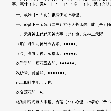
事。惠什（ト）觉●（トノ）［讠＊争］（ト）见（タリ
一。成雄［𤣩＊俞］祇得佛遍照尊也。
一。赖贤下三宝院（ニモ）授今天长印信。此（モ）随
一。天野神主代代习神大事（ヲ）也。先神主天野（ニ
（胎）丹生明神外五古印。●●●●●。
（金）高野明神。智拳印。●●●●●。
次千手印。莲花五古印。●●●●●●。
次妙音。琵琶印。●●●●●●●。
已上四社本地印明也。
次合莲花印。●。
此遍明院诧宣大事也。合莲（ハ）心也。神者心（テル