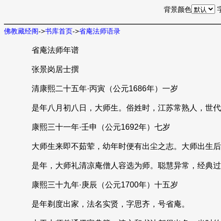
背景颜色
佛教藏经阁
->
书库首页
->
省庵法师语录
省庵法师年谱
张景岗居士撰
清康熙二十五年·丙寅（公元1686年）一岁
是年八月初八日，大师生。俗姓时，江苏常熟人，世代
康熙三十一年·壬申（公元1692年）七岁
大师生来即不茹荤，幼年时便有出尘之志。大师出生后
是年，大师礼清凉庵僧人容选为师。聪慧异常，经典过
康熙三十九年·庚辰（公元1700年）十五岁
是年剃度出家，法名实贤，字思齐，号省庵。