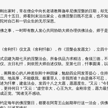
刚出家时，常在僧众中向长老请教释迦牟尼佛涅槃的日期，却无
二月十五日。师看到末法出家众，在佛涅槃日既不悲哀，也不知
陀对自己和一切众生的无尽深恩。
佛之事，一时即有数人发心共同协助大师办理供佛法会。师于是
《舍利忏》仪文及《舍利忏叙》，作《涅槃会发愿文》，立四十
式启建为期七天的涅槃法会。所备供品力求精洁，食须三德，不
仪。次日礼忏，则依照大师自述仪轨。至第七日，忏事圆满，以
，阐释发心的八种差别和十种因缘，勉励四众同发菩提心，住持
我。地虽厚，不能载我。极重罪人，非我而谁？由是痛不可忍，
述为忏摩，建兹法会。发四十八之大愿，愿愿度生。”又云：“
，更待何日？”又云：“虚空非大，心王为大。金刚非坚，愿力
成正觉。”闻者无不感动。
约定每年的佛涅槃日，都要在阿育王山如期举行这一法会，供佛
叙》以述其缘起。