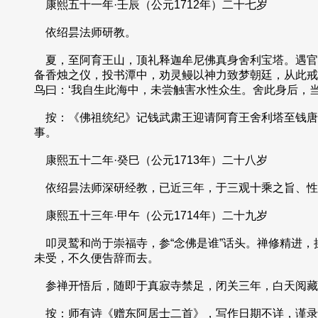
康熙五十一年·壬辰（公元1712年）二十七岁
依绍昙法师研教。
夏，至阿育王山，顶礼释迦牟尼佛真身舍利宝塔。遇官
备香烛之仪，投书潭中，劝灵鳗以神力致梦朝廷，从此戒
鸟曰：‘我自生此海中，未尝触害水性众生。舍此身后，
按：《佛祖统纪》记钱武肃王迎请阿育王舍利塔至钱唐，
事。
康熙五十二年·癸巳（公元1713年）二十八岁
依绍昙法师深研经教，已近三年，于三观十乘之旨、性
康熙五十三年·甲午（公元1714年）二十九岁
叩灵鹫和尚于崇福寺，参“念佛是谁”话头。禅修精进，
未受，不久便告辞而去。
参禅开悟后，随即于真寂寺禁足，闭关三年，白天阅藏
按：师有诗《赠东阿居士二首》，写作日期不详，谨录