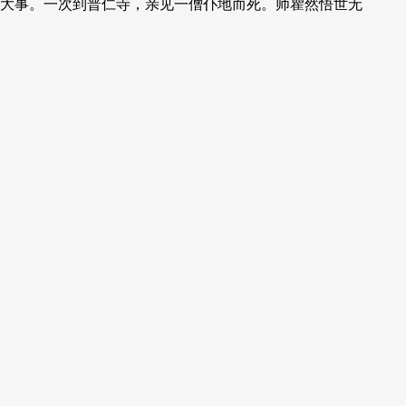
大事。一次到普仁寺，亲见一僧仆地而死。师瞿然悟世无