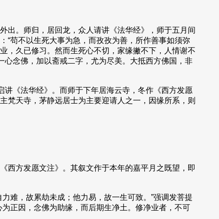
外出。师归，居回龙，众人请讲《法华经》，师于五月间
：“苟不以生死大事为急，而孜孜为善，所作善事如须弥
业，久已修习。然而生死心不切，家缘撇不下，人情谢不
，一心念佛，加以斋戒二字，尤为尽美。大抵西方佛国，非
启讲《法华经》。而师于下年居海云寺，冬作《西方发愿
主梵天寺，茅静远居士为主要迎请人之一，因缘所系，则
《西方发愿文注》。其叙文作于本年的嘉平月之既望，即
力难，故累劫未成；他力易，故一生可致。”强调发菩提
心为正因，念佛为助缘，而后期生净土。修净业者，不可