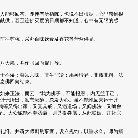
人能够回答。即使有所指陈，也说不出根据，心里感到很
献供，甚至连佛灭度的日期都不知道，心中有无限的感
前往苏杭，采办百味饮食及香花等营斋供品。
八大愿，并作《回向偈》等。
干不湿；菜须六味，非生非冷；果须珍异，非贱非粗。法
念佛回向结束。
如来正法，而云：“我为佛子，不能报恩，内无益于己，
计无所出，顿忘鄙陋，忽发大心。虽不能挽回末运于此
今我等又得出家，又受具戒，又遇道场，又闻佛法，又瞻舍
最坚。大众诚能不弃我语，则菩提眷属，从此联姻。莲社宗
礼忏。并请大师斟酌事宜，设立规约，以垂永久。师为撰