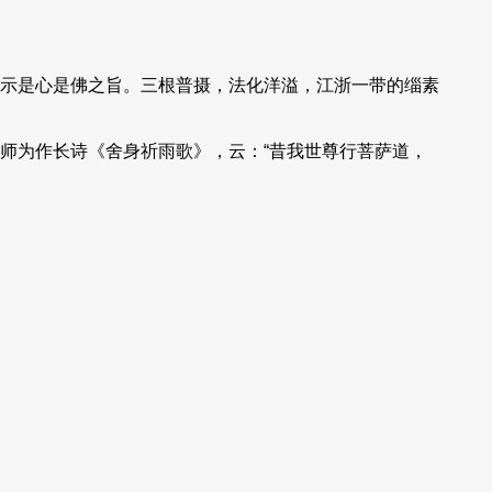
示是心是佛之旨。三根普摄，法化洋溢，江浙一带的缁素
师为作长诗《舍身祈雨歌》，云：“昔我世尊行菩萨道，