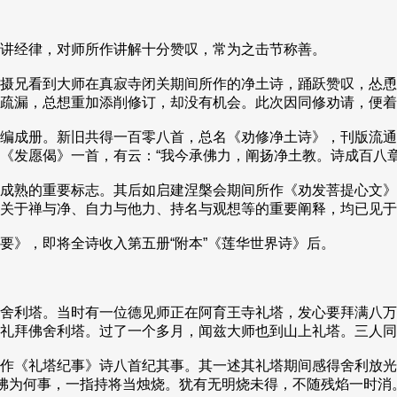
讲经律，对师所作讲解十分赞叹，常为之击节称善。
摄兄看到大师在真寂寺闭关期间所作的净土诗，踊跃赞叹，怂恿
疏漏，总想重加添削修订，却没有机会。此次因同修劝请，便着
编成册。新旧共得一百零八首，总名《劝修净土诗》，刊版流通
《发愿偈》一首，有云：“我今承佛力，阐扬净土教。诗成百八章
成熟的重要标志。其后如启建涅槃会期间所作《劝发菩提心文》
关于禅与净、自力与他力、持名与观想等的重要阐释，均已见于
》，即将全诗收入第五册“附本”《莲华世界诗》后。
舍利塔。当时有一位德见师正在阿育王寺礼塔，发心要拜满八万
礼拜佛舍利塔。过了一个多月，闻兹大师也到山上礼塔。三人同
作《礼塔纪事》诗八首纪其事。其一述其礼塔期间感得舍利放光
供佛为何事，一指持将当烛烧。犹有无明烧未得，不随残焰一时消