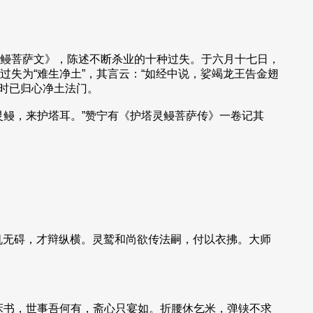
鳗菩萨文》，陈述不断杀业的十种过失。于六月十七日，
失为“难生净土”，其言云：“如经中说，娑竭龙王告金翅
其时已归心净土法门。
鳗，来护塔耳。”赞宁有《护塔灵鳗菩萨传》一卷记其
机无碍，才辩纵横。灵鹫和尚欲传法嗣，付以衣拂。大师
床书，世事吾何有，斋心只宴如。折腰休乞米，弹铗不求