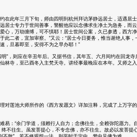
约在此年三月下旬，师由四明到杭州拜访茅静远居士，适遇居士
远居士专力于世间善事，警醒他应以念佛求生净土为急务，而云
爱心，万劫缠缚，可不惧耶！居士世间公案，久已参透，西方净
于此二者，宜加审察。”又云：“居士今日要务，惟当谢绝人事
速，旦暮即至，安得不为之早办耶！”
明”，则应在辛丑年后。又据书信，其年五、六月间约在回龙寺
仙林寺，至己酉冬入主梵天寺。讲经事最晚应在本年。又师之入
理对莲池大师所作的《西方发愿文》详加注释，完成了上万字的
易：“余门学道，须赖行人自力；念佛往生，全赖弥陀愿力。自
，终不往生。虽发菩提心，不专念佛，亦不往生。故必以发菩提
则不散”，若不修观想一法，则平时于定中、梦中见佛为难。