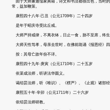
由于大师兼通儒家典籍，诗文和书法都很出色，当时的
常，益加鞭策。
康熙四十八年·己丑（公元1709年）二十四岁
是年于昭庆寺受比丘戒。
大师严持戒律，不离衣钵，日止一食，胁不至席，终生
大师天性笃孝，母亲去世时，在佛前跪诵《报恩经》四
按：其母亡故年份不详。
康熙四十九年·庚寅（公元1710年）二十五岁
依渠成法师，听讲法华圆义。
谒绍昙法师，听《唯识》、《楞严》、《止观》诸部经
康熙五十年·辛卯（公元1711年）二十六岁
依绍昙法师研教。