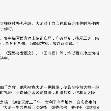
大师继续补充完善。大师对于自己在真寂寺闭关时所作的
手修订。
。集中描写西方净土依正庄严，广破群疑，指示工夫，结
，章各有八句。为顺此方机，故以诗演说。”
、《涅槃会发愿文》、《回向偈》等，均以西方净土为指
诗中。
四千之数，他和省庵大师一见投缘，便恳切挽留大师一起
时礼塔，于课诵之余谈论佛法，相得甚欢，恨相见之晚。
之瑞：“迦文灭度二千年，舍利于今尚灿然。自庆宿生何
。”大师一生共先后五次燃指、燃香供佛，并作有《燃指问