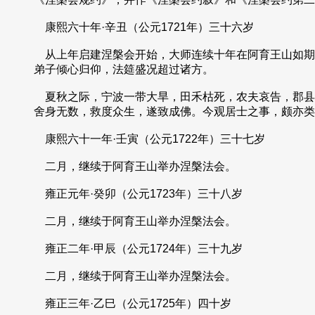
康熙六十年·辛丑（公元1721年）三十六岁
从上年启建涅槃会开始，大师连续十年在阿育王山如期
弟子倾心归仰，法筵盛况超过诸方。
夏秋之际，宁波一带大旱，田禾枯死，农夫哀告，郡县
舍身无数，救度众生，遂致成佛。今观居士之事，颇亦类
康熙六十一年·壬寅（公元1722年）三十七岁
二月，继续于阿育王山举办涅槃法会。
雍正元年·癸卯（公元1723年）三十八岁
二月，继续于阿育王山举办涅槃法会。
雍正二年·甲辰（公元1724年）三十九岁
二月，继续于阿育王山举办涅槃法会。
雍正三年·乙巳（公元1725年）四十岁