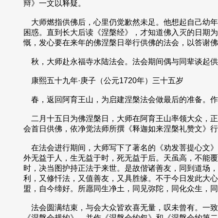
辩》一文以释疑。
大师燃指供佛后，心里仍觉歉然未足。他想起自己幼年
困惑。直到长大后读《涅槃经》，才知道佛入灭的日期为
慨，发心要在来年的佛涅槃日举行供佛的法会，以答谢佛
秋，大师赴永福寺水陆法会。法会期间偶与同辈谈起供
康熙五十九年·庚子（公元1720年）三十五岁
春，返回阿育王山，为启建涅槃法会做最后的准备。作
二月十五日为佛涅槃日，大师在阿育王山率领大众，正
会首日供佛，依净觉法师所撰《释迦如来涅槃礼赞文》行
在法会进行期间，大师写下了著名的《劝发菩提心文》
外无益于人，生无益于时，死无益于后。天虽高，不能覆
时，决当图护持正法于来世。是故偕诸善友，同到道场，
利，又修忏法，又值善友，又具胜缘。不于今日发此大心
盟，自今缔好。所愿同生净土，同见弥陀，同化众生，同
法会圆满结束，与会大众皆欢喜无量，叹未曾有。一致
《涅槃会规约》，并作《涅槃会约叙》和《涅槃会约第二