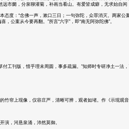
翛然远市阛，分泉聊灌菊，补画当看山。有爱皆成癖，无求始自闲
态度：“念佛一声，漱口三日；一句弥陀，众罪消灭。两家公案
，公案从今要再翻。”所言“六字”，即“南无阿弥陀佛”。
草付工刊版，惜乎理未周圆，事多疏漏。”知师时专研净土一法
的竹帘上现像，仪容庄严，清晰可辨，观者如堵。作《示现观音
开演，河悬泉涌，沛然莫御。