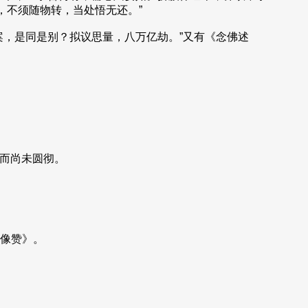
，不须随物转，当处悟无还。”
，是同是别？拟议思量，八万亿劫。”又有《念佛述
，而尚未圆彻。
像赞》。