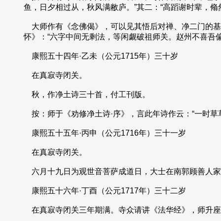
鱼，日夕相过从，秋风满敝庐。”其二：“高蹈谢时辈，
大师作有《念佛偈》，可以见其悟后对禅、净二门的基本
怀》：“六字中间无剩法，等闲觑破祖师关。赵州不喜吾偏喜
康熙五十四年·乙未（公元1715年）三十岁
在真寂寺闭关。
秋，作净土诗三十首，付工刊版。
按：师于《劝修净土诗·序》，言此年诗作云：“一时草
康熙五十五年·丙申（公元1716年）三十一岁
在真寂寺闭关。
六月十九日为观世音菩萨成道日，大士在南郭顾善人家
康熙五十六年·丁酉（公元1717年）三十二岁
在真寂寺闭关三年期满。寺众请讲《法华经》，师升座