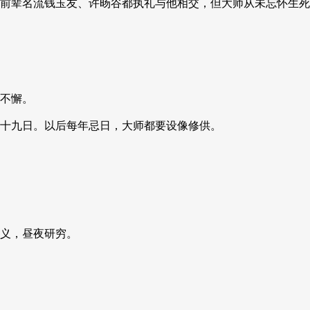
前辈名流钱玉友、许旸谷都执礼与他相交，但大师从未忘怀生死
不懈。
十九日。以后每年忌日，大师都要设像修供。
义，昼夜研穷。