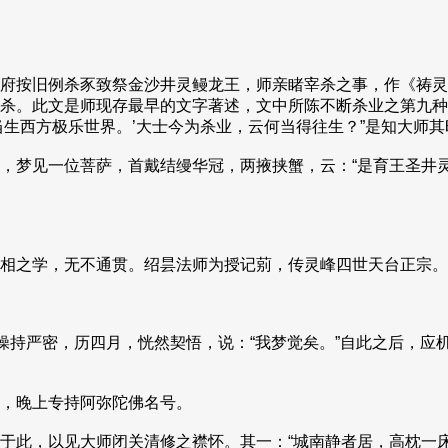
府按旧例杀豕致祭金沙井灵鳗龙王，师亲睹宰杀之事，作《祷灵
杀。此文是师现存最早的文字著述，文中所陈不断杀业之第九种过
当生西方极乐世界。’大士今为杀业，云何当得往生？”是知大师
梦见一位菩萨，首戴结缦华冠，两掖挟蟹，云：“是育王圣井灵
相之学，无不通贯。绍昙法师为授记莂，传灵峰四世天台正宗。
操持严密，历四月，恍然契悟，说：“我梦觉矣。”自此之后，应
，晚上专持阿弥陀佛名号。
于此，以见大师闭关清修之襟怀。其一：“城南静者居，高枕一