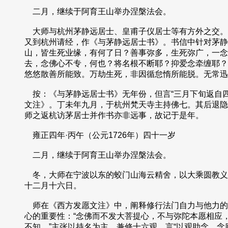
二月，继续于阿育王山举办涅槃法会。
大师与杭州茅静远居士、皇甫子仪居士等有方外之交。
又到杭州请经，作《与茅静远居士书》。书信中针对茅静
山，皆生死业缘，有何了日？善事弥多，生死弥广，一念
去，念佛心不专，何也？将名根不断耶？抑爱念牵缠耶？
悠悠散善所能致。万劫生死，非因循怠惰所能脱。无常迅
按：《与茅静远居士书》无年份，但言“三月下旬返自四
文注》。丁未年九月，于杭州梵天寺主持佛七。其后退隐
师之返杭访茅居士并作书亦非远事，故记于是年。
雍正四年·丙午（公元1726年）四十一岁
二月，继续于阿育王山举办涅槃法会。
冬，大师在宁波以东的蛟门山海云精舍，以大乘圆教义
十二月十六日。
师在《西方发愿文注》中，阐释修行法门自力与他力的难
心的重要性：“念佛而不发大菩提心，不与弥陀本愿相应
不知。”主张以持名为主，兼修十六观，言“以观助念，念