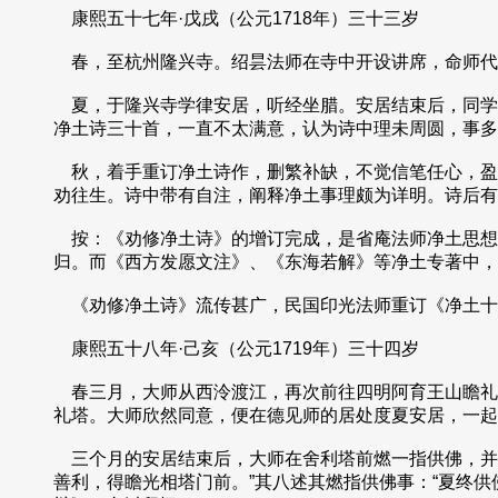
康熙五十七年·戊戌（公元1718年）三十三岁
春，至杭州隆兴寺。绍昙法师在寺中开设讲席，命师代
夏，于隆兴寺学律安居，听经坐腊。安居结束后，同学
净土诗三十首，一直不太满意，认为诗中理未周圆，事多
秋，着手重订净土诗作，删繁补缺，不觉信笔任心，盈
劝往生。诗中带有自注，阐释净土事理颇为详明。诗后有
按：《劝修净土诗》的增订完成，是省庵法师净土思想
归。而《西方发愿文注》、《东海若解》等净土专著中，
《劝修净土诗》流传甚广，民国印光法师重订《净土十要
康熙五十八年·己亥（公元1719年）三十四岁
春三月，大师从西泠渡江，再次前往四明阿育王山瞻礼
礼塔。大师欣然同意，便在德见师的居处度夏安居，一起
三个月的安居结束后，大师在舍利塔前燃一指供佛，并
善利，得瞻光相塔门前。”其八述其燃指供佛事：“夏终