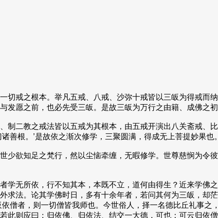
一切戒之根本。举凡五戒、八戒、沙弥十戒皆以三皈为得戒而纳
与发愿之前，也必先受三皈。是故三皈为万行之由籍、成佛之初
、制二教之戒法皆以五戒为其根本，由五戒开演出八关斋戒、比
切诸善根。’是故依之渐次修学，三聚圆满，得成无上菩提妙果也
世少欲知足之梵行，然以尘恼牵缠，无暇修学。世尊慈悯为令彼
者学无所依，行不知其本，本既不立，道何由得生？近来学佛之
外求法。论其学佛时日，多有十余年者，若问其何为三皈，却茫
皈依僧者，则一切僧皆我师也。今世俗人，择一名德比丘礼事之
若此则应曰：归依佛、归依法、结交一大德，可也；可云归依僧