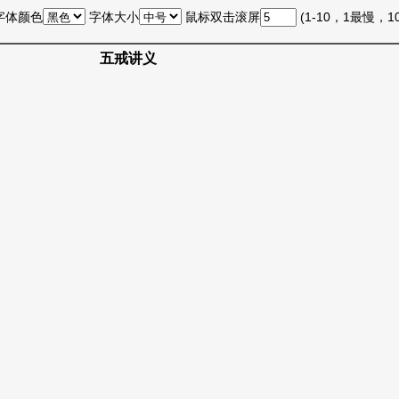
字体颜色
字体大小
鼠标双击滚屏
(1-10，1最慢，
五戒讲义