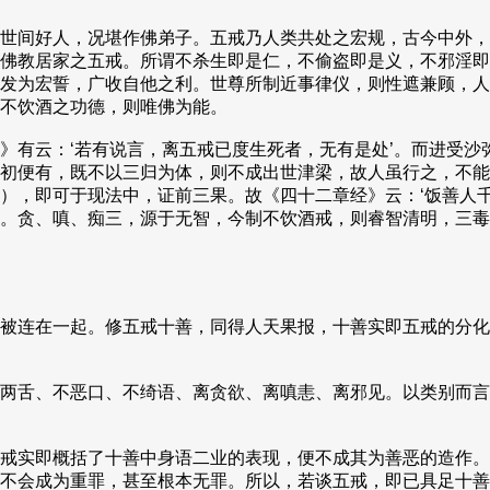
世间好人，况堪作佛弟子。五戒乃人类共处之宏规，古今中外，
佛教居家之五戒。所谓不杀生即是仁，不偷盗即是义，不邪淫即
发为宏誓，广收自他之利。世尊所制近事律仪，则性遮兼顾，人
不饮酒之功德，则唯佛为能。
有云：‘若有说言，离五戒已度生死者，无有是处’。而进受沙
初便有，既不以三归为体，则不成出世津梁，故人虽行之，不能
），即可于现法中，证前三果。故《四十二章经》云：‘饭善人千
。贪、嗔、痴三，源于无智，今制不饮酒戒，则睿智清明，三毒
被连在一起。修五戒十善，同得人天果报，十善实即五戒的分化
两舌、不恶口、不绮语、离贪欲、离嗔恚、离邪见。以类别而言
戒实即概括了十善中身语二业的表现，便不成其为善恶的造作。
不会成为重罪，甚至根本无罪。所以，若谈五戒，即已具足十善