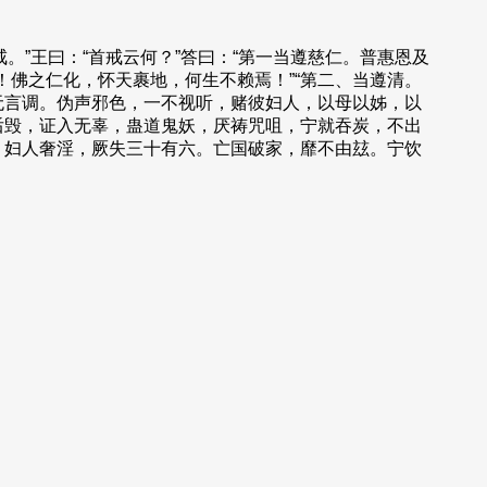
。”王曰：“首戒云何？”答曰：“第一当遵慈仁。普惠恩及
！佛之仁化，怀天裹地，何生不赖焉！”“第二、当遵清。
口无言调。伪声邪色，一不视听，赌彼妇人，以母以姊，以
誉后毁，证入无辜，蛊道鬼妖，厌祷咒咀，宁就吞炭，不出
孝，妇人奢淫，厥失三十有六。亡国破家，靡不由玆。宁饮