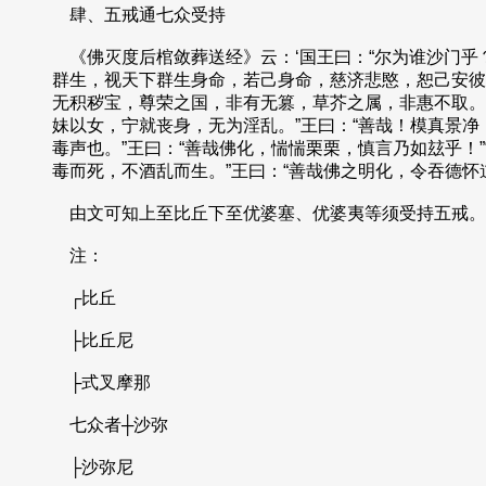
肆、五戒通七众受持
《佛灭度后棺敛葬送经》云：‘国王曰：“尔为谁沙门乎？”
群生，视天下群生身命，若己身命，慈济悲愍，恕己安彼
无积秽宝，尊荣之国，非有无篡，草芥之属，非惠不取。
妹以女，宁就丧身，无为淫乱。”王曰：“善哉！模真景
毒声也。”王曰：“善哉佛化，惴惴栗栗，慎言乃如玆乎
毒而死，不酒乱而生。”王曰：“善哉佛之明化，令吞德怀
由文可知上至比丘下至优婆塞、优婆夷等须受持五戒。
注：
┌比丘
├比丘尼
├式叉摩那
七众者┼沙弥
├沙弥尼