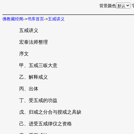
背景颜色
佛教藏经阁
->
书库首页
->
五戒讲义
五戒讲义
宏泰法师整理
序文
甲、五戒三皈大意
乙、解释戒义
丙、出体
丁、受五戒的功益
戊、归戒之分合与授戒之具缺
己、进受五戒律仪之资格