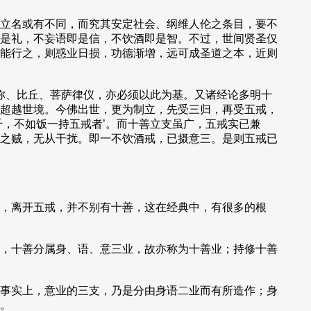
立名或有不同，而究其安定社会、纲维人伦之条目，要不
是礼，不妄语即是信，不饮酒即是智。不过，世间贤圣仅
能行之，则惑业日损，功德渐增，远可成圣道之本，近则
弥、比丘、菩萨律仪，亦必须以此为基。又诸经论多明十
超越世境。今佛出世，更为制立，先受三归，再受五戒，
，不如饭一持五戒者’。而十善立支虽广，五戒实已兼
之贼，无从干扰。即一不饮酒戒，已摄意三。是则五戒已
，离开五戒，并不别有十善，这在经典中，有很多的根
，十善分属身、语、意三业，故亦称为十善业；持修十善
事实上，意业的三支，乃是分由身语二业而有所造作；身
。