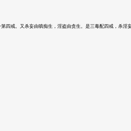
一第四戒。又杀妄由嗔痴生，淫盗由贪生。是三毒配四戒，杀淫