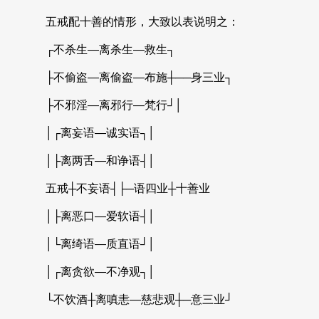
五戒配十善的情形，大致以表说明之：
┌不杀生—离杀生—救生┐
├不偷盗—离偷盗—布施┼──身三业┐
├不邪淫—离邪行—梵行┘│
│┌离妄语—诚实语┐│
│├离两舌—和诤语┤│
五戒┼不妄语┤├─语四业┼十善业
│├离恶口—爱软语┤│
│└离绮语—质直语┘│
│┌离贪欲—不净观┐│
└不饮酒┼离嗔恚—慈悲观┼─意三业┘