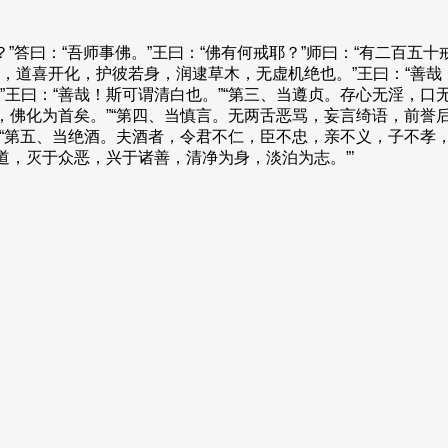
答曰：“吾师事佛。”王曰：“佛有何戒耶？”师曰：“有二百五十戒
，道喜开化，护彼若身，润逮草木，无虚机绝也。”王曰：“善哉
”王曰：“善哉！斯可谓清白也。”“第三、当遵贞。存心无淫，
净，佛化为首矣。”“第四、当慎言。无两舌恶骂，妄言绮语，前
！”“第五、当绝酒。夫酒者，令君不仁，臣不忠，亲不义，子不
道，灭于众恶，兴于诸善，清净为身，淡泊为志。”’