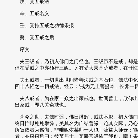
庚、受五戒法
辛、五戒名义
壬、受持五戒之功德果报
癸、受五戒之后
序文
夫三皈者，乃初入佛门之门径也。三皈虽不是戒，却是
但在受戒之中亦须行三皈。另有受大乘菩萨戒者，在忏悔
夫五戒者，一切世出世间诸善法戒之基石也。佛法中化
四十八轻之一切戒法。经云：‘戒为无上菩提本，长养一
夫八戒者，为在家二众之出家戒也。世间善士，欣仰出
出家戒，即八关斋戒也。
为今之世，去佛时遥，佛日潜辉，戒法不彰。初入佛门
终日忙碌处处攀缘，美其名为广结善缘，论其实际，乃心
所皈依者为僧伽，非唯皈依某师一人也！蕅益大师云：‘
者，亦窃窃矜曰：彼某居士、某宰官皈依于我也。噫！果