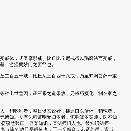
受戒体，式叉摩那戒、比丘比丘尼戒虽以羯磨法而受戒，
基、游涅槃妙门之要径也。
丘二百五十戒、比丘尼三百四十八戒，乃至梵网菩萨十重
。
等种出世善因，证三乘之道果故，乃权巧摄化，制在家之
人，稍聪利者，整日谈玄说妙，徒逞口头活计；稍钝者，
无所知。今有乞师证明受归依者，辄称皈依某师，殊不知
，窃窃然矜曰：吾某知识，某法师门人也。彼知识法师
也与哉？’故已受皈依者，于一切僧众，若贤若愚，皆当