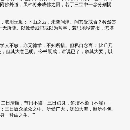
附佛外道，虽种将来成佛之因，若于三宝中一念分别憍
，取用无度；下山之后，未曾问津。问其受戒否？矜然答
一无所晓。以致受戒犯戒以为常事，若思地狱苦报，怎堪
学人不敏，亦无德学，不知所措。但私自念言：‘比丘乃
美，但其大意已明。今书既成，讲说已了，叙其大要；以
；二日清廉，节用不盗；三日贞良，鲜洁不染（不淫）；
；三日皈众圣众之中。所受广大，犹如大海，靡所不包。
，皆由之生。”’