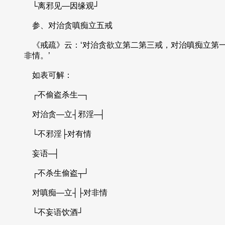
└离邪见—因缘观┘
参、对治贪嗔痴立五戒
《戒疏》云：‘对治贪欲立第二第三戒，对治嗔痴立第
非情。’
如表可解：
┌不偷盗杀生─┐
对治贪—立┤邪淫─┤
└不邪淫├对有情
妄语─┤
┌不杀生偷盗┬┘
对嗔痴—立┤├对非情
└不妄语饮酒┘