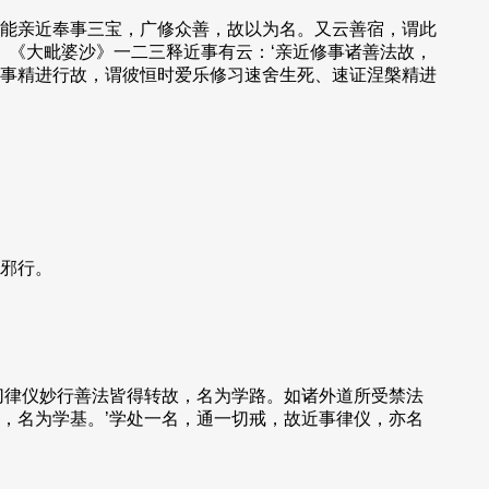
能亲近奉事三宝，广修众善，故以为名。又云善宿，谓此
。《大毗婆沙》一二三释近事有云：‘亲近修事诸善法故，
修事精进行故，谓彼恒时爱乐修习速舍生死、速证涅槃精进
邪行。
切律仪妙行善法皆得转故，名为学路。如诸外道所受禁法
，名为学基。’学处一名，通一切戒，故近事律仪，亦名