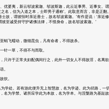
、优婆夷，新云邬波索迦、邬波斯迦，此云近事男、近事女。谓
过之名，信为入道之本，士即男子通称’。此取意而言，非是正翻
诸善士故，谓彼恒时亲近善士，故名邬波索迦。’有作是说：‘亲近
谓彼至诚受持守护诸佛法律，不惜身命，故名邬波索迦。’
至蜎飞蠕动，微细昆虫，凡有命者，不得故杀。
一针一草，不得不与而取。
，只许于正常夫妇配偶间行之，此外一切女人不得故淫，名离欲
语。
故饮。
名为学处。若有游此便升无上智慧故，名为学迹。此为径路，一
，名为学禁。诸所应学此为本故，名为学本。与涅槃路为基趾故