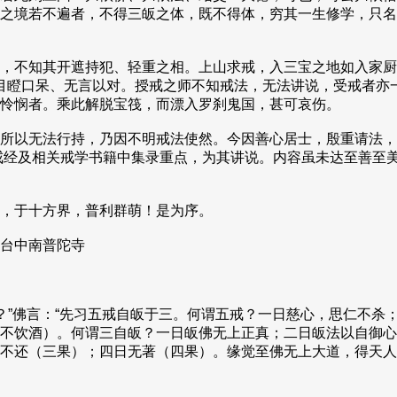
之境若不遍者，不得三皈之体，既不得体，穷其一生修学，只名
，不知其开遮持犯、轻重之相。上山求戒，入三宝之地如入家厨
则目瞪口呆、无言以对。授戒之师不知戒法，无法讲说，受戒者亦
怜悯者。乘此解脱宝筏，而漂入罗刹鬼国，甚可哀伤。
所以无法行持，乃因不明戒法使然。今因善心居士，殷重请法，
戒经及相关戒学书籍中集录重点，为其讲说。内容虽未达至善至
，于十方界，普利群萌！是为序。
台中南普陀寺
？”佛言：“先习五戒自皈于三。何谓五戒？一日慈心，思仁不杀
不饮酒）。何谓三自皈？一日皈佛无上正真；二日皈法以自御心
不还（三果）；四日无著（四果）。缘觉至佛无上大道，得天人身