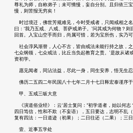
尊礼为师，自称弟子；未可憍慢，妄自分别。且归依三宝
慢，则苦报无穷矣！
时过境迁，佛世芳规难见，今时受戒者，只闻戒相之名
曰：‘我乃五戒、八戒、菩萨戒弟子。’问其戒为何物？
回首。入宝山空手而归，尚属可惜，若为宝所伤，实乃可
社会淳风渐替，人心不古，皆由戒法未能行持之故，之
七众纲领，七众戒法，比丘当负起教育之责。’是故从诸
资初学。
愿见闻者，同沾法益，尽此一身，同生安养，悟无生忍
佛历二五四二年民国八十七年二月十七日释宏泰谨序于
甲、五戒三皈大意
《演道俗业经》：云‘居士复问：“初学道者，始以何志
四日笃信，性和不欺（不妄语），五日要达，志明不乱（
复有四法：一日道迹（初果）；二日往还（二果）；三日
壹、近事五学处