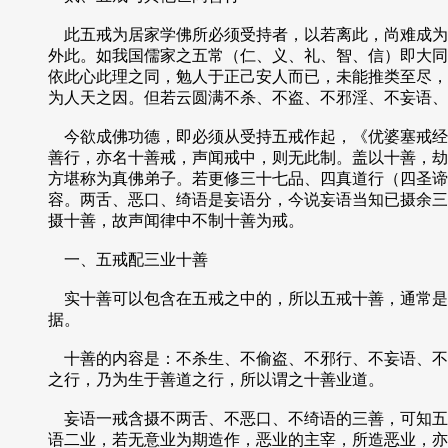
此五戒为居家学佛所必须受持者，以若离此，尚难成为
外此。如我国儒家之五常（仁、义、礼、智、信）即大同
依此心此理之同，勉人于正己安人而已，未能推类至尽，
为人天之因。但若云圆满不杀、不盗、不邪淫、不妄语、
今欲成佛功德，即必须从受持五戒作起，《优婆塞戒经》
善行，亦名十善戒，声闻戒中，则无此制。盖以十善，劫
方堪称为真佛弟子。若更修三十七品、四真道行（四圣谛
容。两舌、恶口、绮语是妄语分，今说妄语当知已摄余三
摄十善，故声闻律中不制十善为戒。
一、五戒配三业十善
实十善可以包含在五戒之中的，所以五戒十善，通常是
据。
十善的内容是：不杀生、不偷盗、不邪行、不妄语、不
之行，乃为生于善道之行，所以谓之十善业道。
妄语一戒含摄不两舌、不恶口、不绮语的三善，可知五
语二业，若无意业为期造作，恶业的主宰，所造恶业，亦