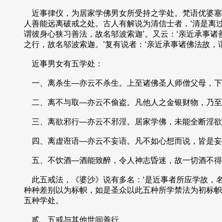
近事律仪，为居家学佛男女所受持之学处。梵语优婆塞
人善能远离破戒之处。古人有解说为清信士者，‘清是离
谓彼身心狭习善法，故名邬波索迦’。又云：‘亲近承事
之行，故名邬波索迦。’复有说者：‘亲近承事诸佛法故，
近事男女有五学处：
一、离杀生—亦云不杀生。上至诸佛圣人师僧父母，下
二、离不与取—亦云不偷盗。凡他人之金银财物，乃至
三、离欲邪行—亦云不邪淫。居家学佛，未能全断淫欲
四、离虚诳语—亦云不妄语。凡不如心想而说，皆是妄
五、不饮酒—酒能致醉，令人神志昏迷，故一切酒不得
此五戒法，《婆沙》说有多名：‘是近事者所应学故，
种种差别以为标帜，如是圣众以此五种所学禁法为初标帜
五种学处。
贰、五戒与其他世间善行