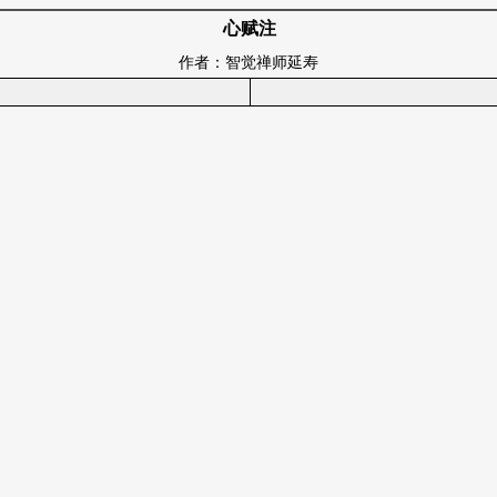
心赋注
作者：智觉禅师延寿