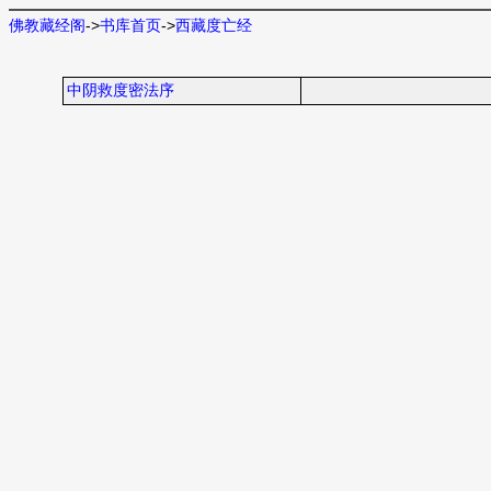
佛教藏经阁
->
书库首页
->
西藏度亡经
中阴救度密法序