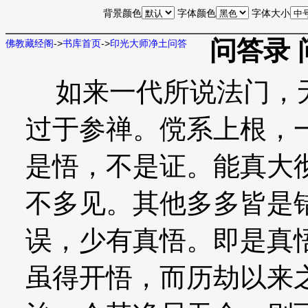
背景颜色
字体颜色
字体大小
问答录 
佛教藏经阁
->
书库首页
->
印光大师净土问答
如来一代所说法门，无
过于参禅。傥系上根，
是悟，不是证。能真大
不多见。其他多多皆是
误，少有真悟。即是真
虽得开悟，而历劫以来