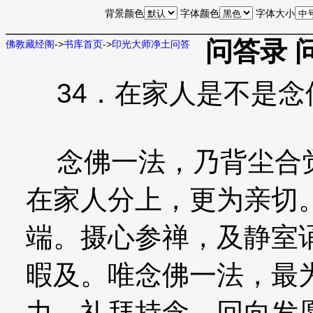
背景颜色
字体颜色
字体大小
问答录 
佛教藏经阁
->
书库首页
->
印光大师净土问答
34．在家人是不是念
念佛一法，乃背尘合觉
在家人分上，更为亲切
端。摄心参禅，及静室
暇及。唯念佛一法，最
力，礼拜持念，回向发