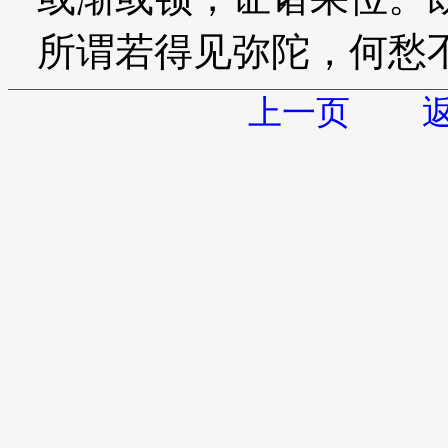
所谓若得见弥陀，何愁
上一页