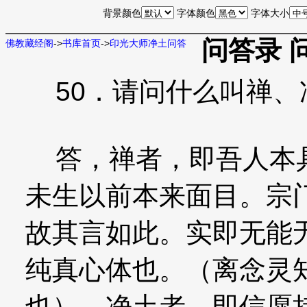
背景颜色
字体颜色
字体大小
问答录 
佛教藏经阁
->
书库首页
->
印光大师净土问答
50．请问什么叫禅、
答，禅者，即吾人本具
未生以前本来面目。宗
故其言如此。实即无能
纯真心体也。（离念灵
也）。净土者，即信愿