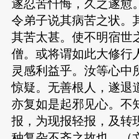
遂忍苦忏悔，久之遂愈
令弟子说其病苦之状。
其苦太甚。使不明宿世
僧。或将谓如此大修行
灵感利益乎。汝等心中
惊疑。无善根人，遂退
亦复如是起邪见心。不
报，为现报轻报，及转
种复杂不齐之故也。（