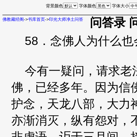
背景颜色
字体颜色
字体大小
问答录 
佛教藏经阁
->
书库首页
->
印光大师净土问答
58．念佛人为什么也
今有一疑问，请求老法
佛，已经多年。因为信
护念，天龙八部，大力
亦渐消灭，纵有怨对，
非虚语。讵于三月间，