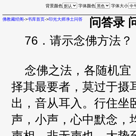
背景颜色
字体颜色
字体大小
问答录 
佛教藏经阁
->
书库首页
->
印光大师净土问答
76．请示念佛方法？
念佛之法，各随机宜，
择其最要者，莫过于摄
出，音从耳入。行住坐
声，小声，心中默念，
声相，非无声也。大势