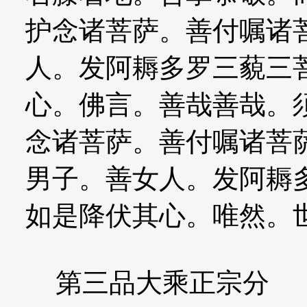
护念诸菩萨。善付嘱诸
人。发阿耨多罗三藐三
心。佛言。善哉善哉。
念诸菩萨。善付嘱诸菩
男子。善女人。发阿耨
如是降伏其心。唯然。
第三品大乘正宗分