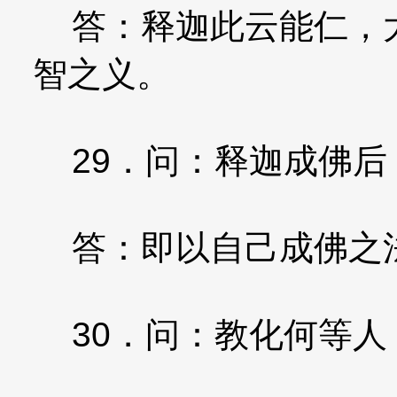
答：释迦此云能仁，大
智之义。
29．问：释迦成佛后
答：即以自己成佛之
30．问：教化何等人