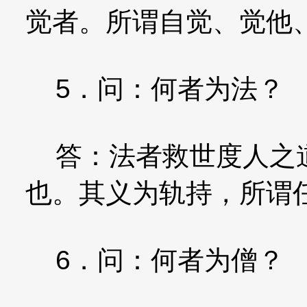
觉者。所谓自觉、觉他
5．问：何者为法？
答：法者救世度人之道
也。其义为轨持，所谓
6．问：何者为僧？