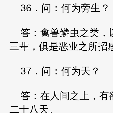
36．问：何为旁生？
答：禽兽鳞虫之类，以
三辈，俱是恶业之所招
37．问：何为天？
答：在人间之上，有欲
二十八天。