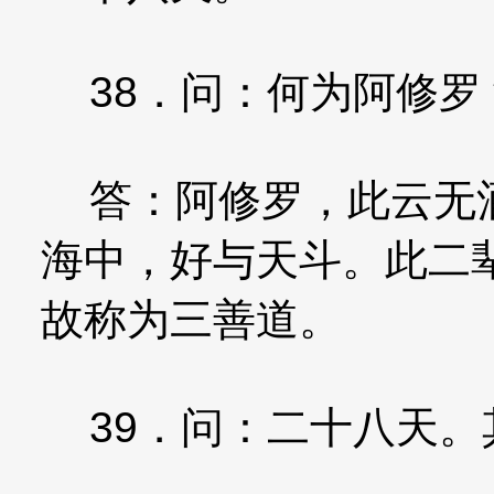
38．问：何为阿修罗
答：阿修罗，此云无酒
海中，好与天斗。此二
故称为三善道。
39．问：二十八天。