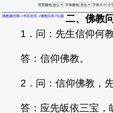
背景颜色
字体颜色
字体大小
二、佛教问
佛教藏经阁
->
书库首页
->
佛教问答750题
1．问：先生信仰何
答：信仰佛教。
2．问：信仰佛教，先
答：应先皈依三宝，