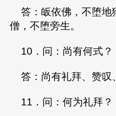
答：皈依佛，不堕地狱
僧，不堕旁生。
10．问：尚有何式？
答：尚有礼拜、赞叹、
11．问：何为礼拜？