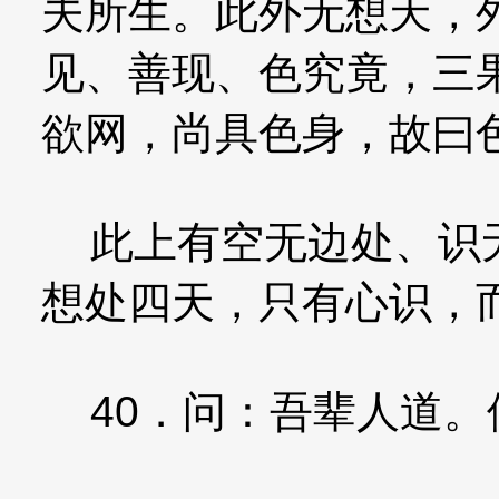
夫所生。此外无想天，
见、善现、色究竟，三
欲网，尚具色身，故曰
此上有空无边处、识无
想处四天，只有心识，
40．问：吾辈人道。