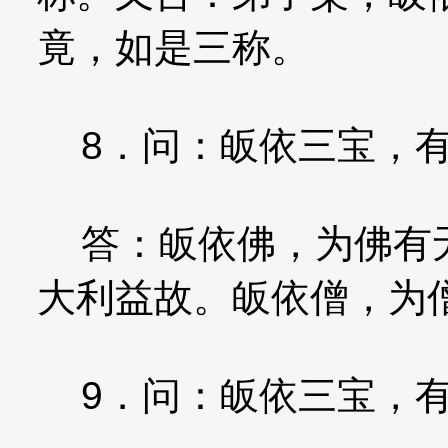
竟，如是三称。
8．问：皈依三宝，有
答：皈依佛，为佛有无
大利益故。皈依僧，为
9．问：皈依三宝，有