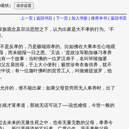
10最快）
上一页
|
返回书目
|
下一页
|
加入书签
|
推荐本书
|
返回书页
家族观念及宗法思想之下，认为出家是大不孝的行为。‘不
教。
不是反孝的，乃是极端崇孝的。比如佛在大乘本生心地观
母，而未能报一日之恩。’又说：‘是故汝等勤加修习孝养
也有一个故事：当时佛的一位罗汉弟子，名叫毕陵伽婆
担父左肩担母，于上大小便利；极世珍奇衣食供养，犹不
经中说：有一位迦叶佛时的贫苦工人，叫做难提波罗，他
。
允许的，便不能出家；如果父母贫穷而无人奉养时，出了
生殖才算孝道，那就无话可说了──说也难怪，今世一般的
过去未来的无量生死之中，也有无量无数的父母，孝养今
经），所以菩萨道的实行者，广度众生，等于孝敬父母。