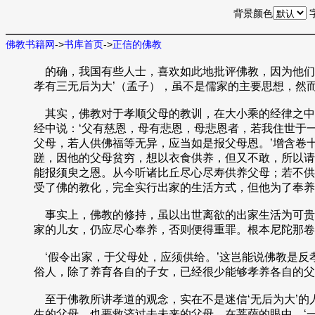
背景颜色
佛教书籍网
->
书库首页
->
正信的佛教
的确，我国有些人士，喜欢如此地批评佛教，因为他们见
孝有三无后为大’（孟子），虽不是儒家的主要思想，然
其实，佛教对于孝顺父母的教训，在大小乘的经律之中
经中说：‘父有慈恩，母有悲恩，母悲恩者，若我住世于一
父母，若人供佛福等无异，应当如是报父母恩。’增含卷
蹉，因他的父母贫穷，想以衣食供养，但又不敢，所以请
能报须臾之恩。从今听诸比丘尽心尽寿供养父母；若不供
受了佛的教化，完全实行出家的生活方式，但他为了奉养
事实上，佛教的修持，虽以出世离欲的出家生活为可贵
家的儿女，仍应尽心奉养，否则便得重罪。根本尼陀那卷
‘假令出家，于父母处，应须供给。’这岂能说佛教是反
俗人，除了养育各自的子女，已经很少能够孝养各自的父
至于佛教所讲孝道的观念，实在不是迷信‘无后为大’的
生的父母，也要救济过去未来的父母。在菩萨的眼中，‘