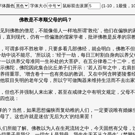
字体颜色
字体大小
鼠标双击滚屏
(1-10，1最慢，
佛教是不孝顺父母的吗？
到佛教的僧尼，不能像俗人一样地所谓‘敦伦’，他们在偏狭的
而，直到现代，仍有一些偏激的儒家学者，批评佛教是反孝的宗
，可谓多得不胜枚举，只要多看几部佛经，就会明白，佛教不但
劫中说不能尽。’所以说：‘经于一劫，每日三时割自身肉以养父
十一以供养父母准同一生补处的大菩萨。在五分律卷二十二中，
示佛陀，佛陀因此集合比丘弟子们开示：‘若人百年之中，右肩
养得重罪。’增含卷十一也有类似的教训。又在中阿含鞞婆陵耆
他双目失明的老年父母，所以宁可做陶器来维持生活而不去出家
，但也不并强制人来出家，甚至在戒律之中有明文规定，父母不
四也说：
孝的？当然，如果思想偏狭而复幼稚的人们，一定要说唯有婚嫁
母了。这也许就是迷信‘无后为大’的结果罢！
人们所能了解。佛教以为人在生死流转之中，今天固然有父母，
一切男子是我父，一切女人是我母，我生生无不从之受生’（梵网