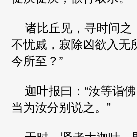
诸比丘见，寻时问之：
不忧戚，寂除凶欲入无
今所至？”
迦叶报曰：“汝等诣佛
当为汝分别说之。”