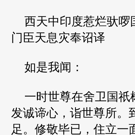
西天中印度惹烂驮啰国
门臣天息灾奉诏译
如是我闻：
一时世尊在舍卫国祇树
发诚谛心，诣世尊所。
足。修敬毕已，住立一