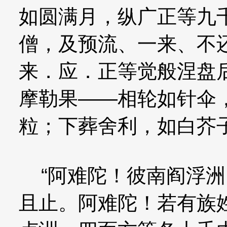
如圆满月，纵广正等九
僧，及预流、一来、不
来．应．正等觉般涅盘
摩勒果——相轮如针伞
粒；下葬舍利，如白芥
“阿难陀！彼南阎浮洲
且止。阿难陀！若有族