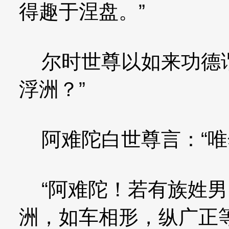
得趣于涅盘。”
尔时世尊以如来功德谓
浮洲？”
阿难陀白世尊言：“唯
“阿难陀！若有族姓男
洲，如车相形，纵广正