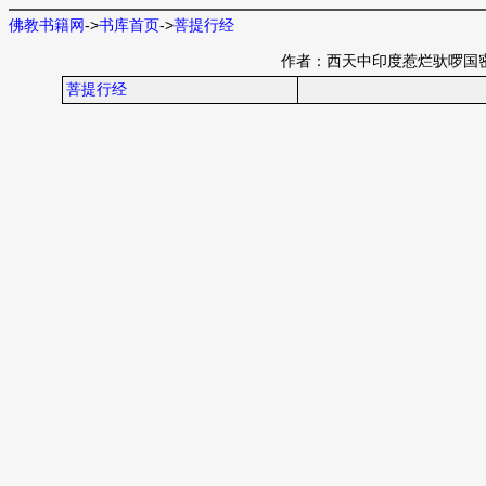
佛教书籍网
->
书库首页
->
菩提行经
作者：西天中印度惹烂驮啰国
菩提行经