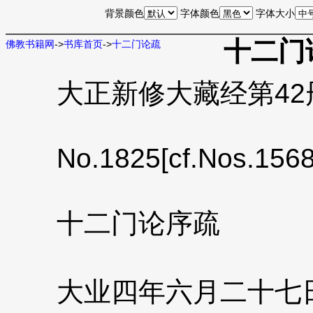
背景颜色
字体颜色
字体大小
十二门
佛教书籍网
->
书库首页
->
十二门论疏
大正新修大藏经第42册N
No.1825[cf.Nos.1568
十二门论序疏
大业四年六月二十七日