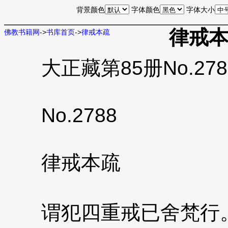
背景颜色
字体颜色
字体大小
律戒
佛教书籍网
->
书库首页
->
律戒本疏
大正藏第85册No.27
No.2788
律戒本疏
谓犯四重戒已舍梵行。