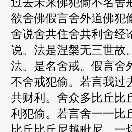
过去未来佛犯偷不名舍
欲舍佛假言舍外道佛犯
舍说舍共住舍共利舍经
说。法是涅槃无三世故
法。是名舍戒。假言舍
不舍戒犯偷。若言我过
共财利。舍众多比丘比
利犯偷。若言舍一一比
比丘比丘尼越毗尼。一