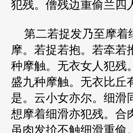
犯残。僧残边重偷兰四
第二若捉发乃至摩着细
摩。若捉若抱。若牵若
种摩触。无衣女人犯残
盛九种摩触。无衣比丘
是。云小女亦尔。细滑
想摩着细滑亦犯残。合
虽肉发扴不触细滑重偷