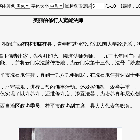
字体颜色
字体大小
鼠标双击滚屏
(1-10，1最慢，
美丽的修行人宽能法师
龙六纬，祖籍广西桂林市临桂县，青年时就读於北京民国大学经济系
海玉佛寺出家，先後拜印光、圆瑛法师为师。一九三七年回广西
能」，并将云门宗法脉传给她，为云门宗第十三代，法号「妙虚
市洗石庵住持，直到一九八九年圆寂，在洗石庵住持达四十年。
，严守戒规，进行日常的佛事活动。还发挥佛教「农禅并重」、
仅实现了以寺养寺，还维修寺庙、添置法器，为培养青年尼众创
西自治区政协委员、桂平市政协副主席、县人大代表等职务。