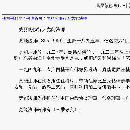
背景颜色
佛教书籍网
->
书库首页
->
美丽的修行人宽能法师
美丽的修行人宽能法师
宽能法师(1895-1989)，生於一八九五年，俗名
宽能尼师於一九二○年开始钻研佛学，一九二三年在上
到广东省曲江县南华寺受具足戒，戒师虚云和尚赐名「宽
一九四九年，应广西桂平市佛教界邀请，宽能尼师任桂平
宽能法师在洗石庵任住持时，带领住庵比丘尼钻研佛学
素餐、食品、旅游工艺品、茶叶种植加工等佛教事业，不
宽能法师先後担任过中国佛教协会理事、常务理事，广
宽能法师著作有《三乘教义》。