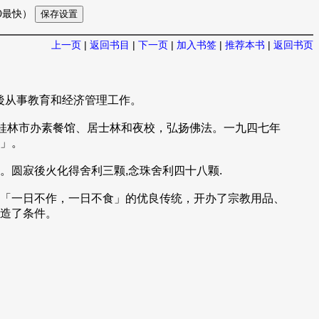
10最快）
上一页
|
返回书目
|
下一页
|
加入书签
|
推荐本书
|
返回书页
，後从事教育和经济管理工作。
桂林市办素餐馆、居士林和夜校，弘扬佛法。一九四七年
」。
圆寂後火化得舍利三颗,念珠舍利四十八颗.
「一日不作，一日不食」的优良传统，开办了宗教用品、
造了条件。