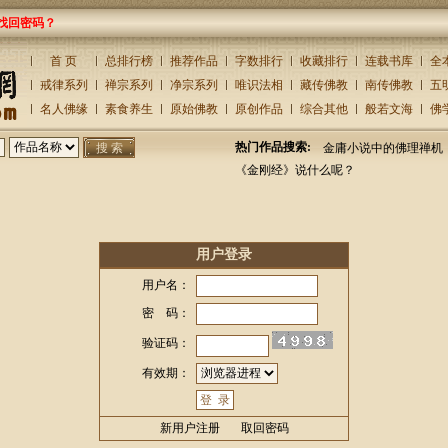
找回密码？
首 页
总排行榜
推荐作品
字数排行
收藏排行
连载书库
全
戒律系列
禅宗系列
净宗系列
唯识法相
藏传佛教
南传佛教
五
名人佛缘
素食养生
原始佛教
原创作品
综合其他
般若文海
佛
热门作品搜索:
金庸小说中的佛理禅机
《金刚经》说什么呢？
用户登录
用户名：
密 码：
验证码：
有效期：
新用户注册
取回密码