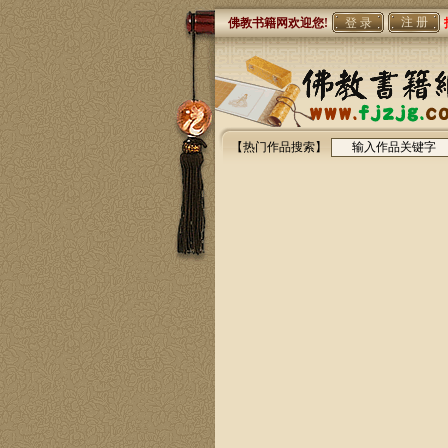
注 册
佛教书籍网欢迎您!
【热门作品搜索】