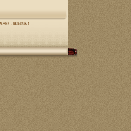
，佛教用品，佛经结缘！