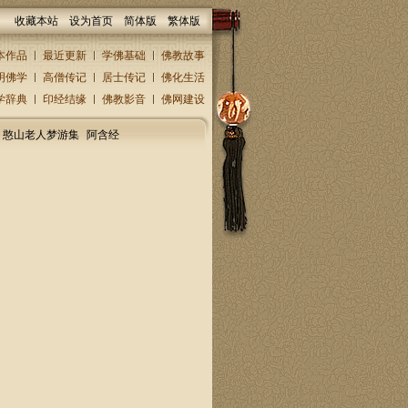
收藏本站
设为首页
简体版
繁体版
本作品
最近更新
学佛基础
佛教故事
明佛学
高僧传记
居士传记
佛化生活
学辞典
印经结缘
佛教影音
佛网建设
憨山老人梦游集
阿含经