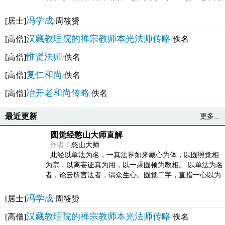
法体。此有多称，亦名大圆满觉，亦名妙觉明心，...
冯学成
[居士]
/
周筱赟
汉藏教理院的禅宗教师本光法师传略
[高僧]
/
佚名
惟贤法师
[高僧]
/
佚名
复仁和尚
[高僧]
/
佚名
冶开老和尚传略
[高僧]
/
佚名
最近更新
更多...
圆觉经憨山大师直解
作者：
憨山大师
此经以单法为名，一真法界如来藏心为体，以圆照觉相
为宗，以离妄证真为用，以一乘圆顿为教相。 以单法为名
者，论云所言法者，谓众生心。圆觉二字，直指一心以为
法体。此有多称，亦名大圆满觉，亦名妙觉明心，...
冯学成
[居士]
/
周筱赟
汉藏教理院的禅宗教师本光法师传略
[高僧]
/
佚名