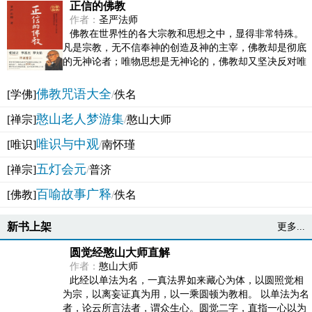
正信的佛教
作者：
圣严法师
佛教在世界性的各大宗教和思想之中，显得非常特殊。
凡是宗教，无不信奉神的创造及神的主宰，佛教却是彻底
的无神论者；唯物思想是无神论的，佛教却又坚决反对唯
物论的谬误。佛教似宗教而又非宗教，类哲学而又非哲...
佛教咒语大全
[学佛]
/
佚名
憨山老人梦游集
[禅宗]
/
憨山大师
唯识与中观
[唯识]
/
南怀瑾
五灯会元
[禅宗]
/
普济
百喻故事广释
[佛教]
/
佚名
新书上架
更多...
圆觉经憨山大师直解
作者：
憨山大师
此经以单法为名，一真法界如来藏心为体，以圆照觉相
为宗，以离妄证真为用，以一乘圆顿为教相。 以单法为名
者，论云所言法者，谓众生心。圆觉二字，直指一心以为