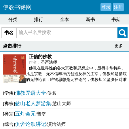
佛教书籍网
登录
注册
分类
排行
全本
新书
书架
书名
点击排行
更多...
正信的佛教
作者：
圣严法师
佛教在世界性的各大宗教和思想之中，显得非常特殊。
凡是宗教，无不信奉神的创造及神的主宰，佛教却是彻底
的无神论者；唯物思想是无神论的，佛教却又坚决反对唯
物论的谬误。佛教似宗教而又非宗教，类哲学而又非哲...
佛教咒语大全
[学佛]
/
佚名
憨山老人梦游集
[禅宗]
/
憨山大师
五灯会元
[禅宗]
/
普济
俱舍论颂讲记
[综合]
/
演培法师