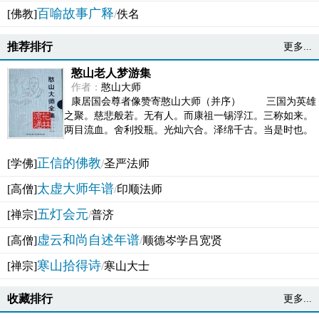
百喻故事广释
[佛教]
/
佚名
推荐排行
更多...
憨山老人梦游集
作者：
憨山大师
康居国会尊者像赞寄憨山大师（并序） 三国为英雄
之聚。慈悲般若。无有人。而康祖一锡浮江。三称如来。
两目流血。舍利投瓶。光灿六合。泽绵千古。当是时也。
吴之君臣。莫不为之动心变色。即事征理。知有佛而不...
正信的佛教
[学佛]
/
圣严法师
太虚大师年谱
[高僧]
/
印顺法师
五灯会元
[禅宗]
/
普济
虚云和尚自述年谱
[高僧]
/
顺德岑学吕宽贤
寒山拾得诗
[禅宗]
/
寒山大士
收藏排行
更多...