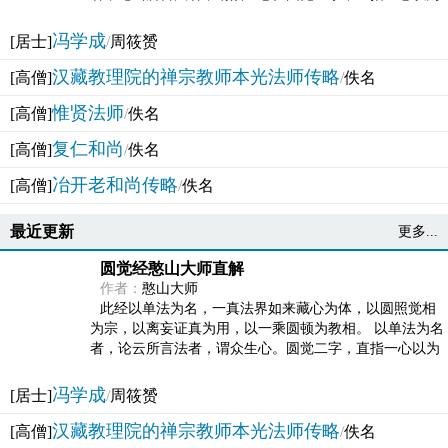
法体。此有多称，亦名大圆满觉，亦名妙觉明心，...
冯学成
[居士]
/
周筱赟
汉藏教理院的禅宗教师本光法师传略
[高僧]
/
佚名
惟贤法师
[高僧]
/
佚名
复仁和尚
[高僧]
/
佚名
冶开老和尚传略
[高僧]
/
佚名
最近更新
更多...
圆觉经憨山大师直解
作者：
憨山大师
此经以单法为名，一真法界如来藏心为体，以圆照觉相
为宗，以离妄证真为用，以一乘圆顿为教相。 以单法为名
者，论云所言法者，谓众生心。圆觉二字，直指一心以为
法体。此有多称，亦名大圆满觉，亦名妙觉明心，...
冯学成
[居士]
/
周筱赟
汉藏教理院的禅宗教师本光法师传略
[高僧]
/
佚名