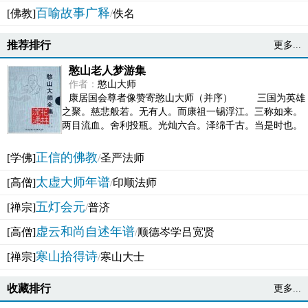
百喻故事广释
[佛教]
/
佚名
推荐排行
更多...
憨山老人梦游集
作者：
憨山大师
康居国会尊者像赞寄憨山大师（并序） 三国为英雄
之聚。慈悲般若。无有人。而康祖一锡浮江。三称如来。
两目流血。舍利投瓶。光灿六合。泽绵千古。当是时也。
吴之君臣。莫不为之动心变色。即事征理。知有佛而不...
正信的佛教
[学佛]
/
圣严法师
太虚大师年谱
[高僧]
/
印顺法师
五灯会元
[禅宗]
/
普济
虚云和尚自述年谱
[高僧]
/
顺德岑学吕宽贤
寒山拾得诗
[禅宗]
/
寒山大士
收藏排行
更多...