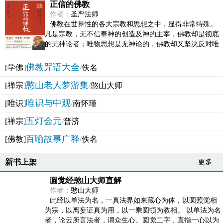
正信的佛教
作者：
圣严法师
佛教在世界性的各大宗教和思想之中，显得非常特殊。
凡是宗教，无不信奉神的创造及神的主宰，佛教却是彻底
的无神论者；唯物思想是无神论的，佛教却又坚决反对唯
物论的谬误。佛教似宗教而又非宗教，类哲学而又非哲...
佛教咒语大全
[学佛]
/
佚名
憨山老人梦游集
[禅宗]
/
憨山大师
唯识与中观
[唯识]
/
南怀瑾
五灯会元
[禅宗]
/
普济
百喻故事广释
[佛教]
/
佚名
新书上架
更多...
圆觉经憨山大师直解
作者：
憨山大师
此经以单法为名，一真法界如来藏心为体，以圆照觉相
为宗，以离妄证真为用，以一乘圆顿为教相。 以单法为名
者，论云所言法者，谓众生心。圆觉二字，直指一心以为