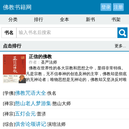
佛教书籍网
登录
注册
分类
排行
全本
新书
书架
书名
点击排行
更多...
正信的佛教
作者：
圣严法师
佛教在世界性的各大宗教和思想之中，显得非常特殊。
凡是宗教，无不信奉神的创造及神的主宰，佛教却是彻底
的无神论者；唯物思想是无神论的，佛教却又坚决反对唯
物论的谬误。佛教似宗教而又非宗教，类哲学而又非哲...
佛教咒语大全
[学佛]
/
佚名
憨山老人梦游集
[禅宗]
/
憨山大师
五灯会元
[禅宗]
/
普济
俱舍论颂讲记
[综合]
/
演培法师