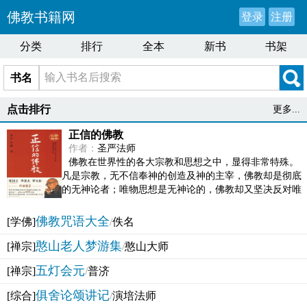
佛教书籍网
登录
注册
分类
排行
全本
新书
书架
书名
点击排行
更多...
正信的佛教
作者：
圣严法师
佛教在世界性的各大宗教和思想之中，显得非常特殊。
凡是宗教，无不信奉神的创造及神的主宰，佛教却是彻底
的无神论者；唯物思想是无神论的，佛教却又坚决反对唯
物论的谬误。佛教似宗教而又非宗教，类哲学而又非哲...
佛教咒语大全
[学佛]
/
佚名
憨山老人梦游集
[禅宗]
/
憨山大师
五灯会元
[禅宗]
/
普济
俱舍论颂讲记
[综合]
/
演培法师