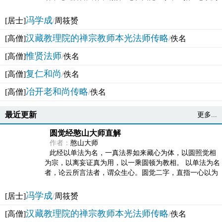
法体。此有多称，亦名大圆满觉，亦名妙觉明心，...
冯学成
[居士]
/
周筱赟
汉藏教理院的禅宗教师本光法师传略
[高僧]
/
佚名
惟贤法师
[高僧]
/
佚名
复仁和尚
[高僧]
/
佚名
冶开老和尚传略
[高僧]
/
佚名
最近更新
更多...
圆觉经憨山大师直解
作者：
憨山大师
此经以单法为名，一真法界如来藏心为体，以圆照觉相
为宗，以离妄证真为用，以一乘圆顿为教相。 以单法为名
者，论云所言法者，谓众生心。圆觉二字，直指一心以为
法体。此有多称，亦名大圆满觉，亦名妙觉明心，...
冯学成
[居士]
/
周筱赟
汉藏教理院的禅宗教师本光法师传略
[高僧]
/
佚名