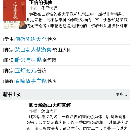
正信的佛教
作者：
圣严法师
佛教在世界性的各大宗教和思想之中，显得非常特殊。
凡是宗教，无不信奉神的创造及神的主宰，佛教却是彻底
的无神论者；唯物思想是无神论的，佛教却又坚决反对唯
物论的谬误。佛教似宗教而又非宗教，类哲学而又非哲...
佛教咒语大全
[学佛]
/
佚名
憨山老人梦游集
[禅宗]
/
憨山大师
唯识与中观
[唯识]
/
南怀瑾
五灯会元
[禅宗]
/
普济
百喻故事广释
[佛教]
/
佚名
新书上架
更多...
圆觉经憨山大师直解
作者：
憨山大师
此经以单法为名，一真法界如来藏心为体，以圆照觉相
为宗，以离妄证真为用，以一乘圆顿为教相。 以单法为名
者，论云所言法者，谓众生心。圆觉二字，直指一心以为