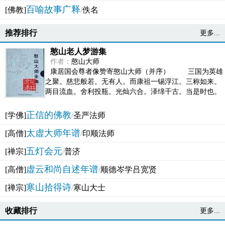
百喻故事广释
[佛教]
/
佚名
推荐排行
更多...
憨山老人梦游集
作者：
憨山大师
康居国会尊者像赞寄憨山大师（并序） 三国为英雄
之聚。慈悲般若。无有人。而康祖一锡浮江。三称如来。
两目流血。舍利投瓶。光灿六合。泽绵千古。当是时也。
吴之君臣。莫不为之动心变色。即事征理。知有佛而不...
正信的佛教
[学佛]
/
圣严法师
太虚大师年谱
[高僧]
/
印顺法师
五灯会元
[禅宗]
/
普济
虚云和尚自述年谱
[高僧]
/
顺德岑学吕宽贤
寒山拾得诗
[禅宗]
/
寒山大士
收藏排行
更多...