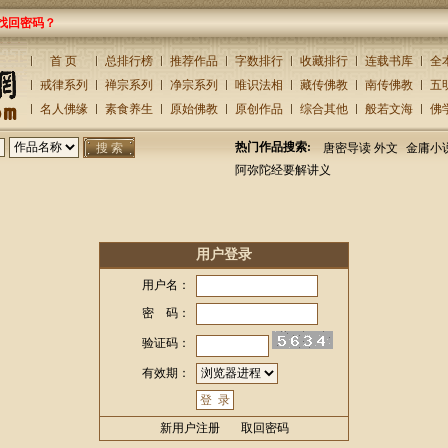
找回密码？
首 页
总排行榜
推荐作品
字数排行
收藏排行
连载书库
全
戒律系列
禅宗系列
净宗系列
唯识法相
藏传佛教
南传佛教
五
名人佛缘
素食养生
原始佛教
原创作品
综合其他
般若文海
佛
热门作品搜索:
唐密导读 外文
金庸小
阿弥陀经要解讲义
用户登录
用户名：
密 码：
验证码：
有效期：
新用户注册
取回密码