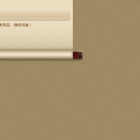
，佛教用品，佛经结缘！