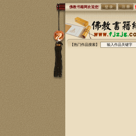
注 册
佛教书籍网欢迎您!
【热门作品搜索】