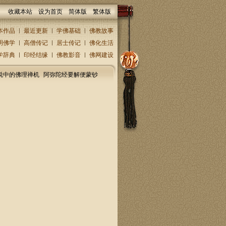
收藏本站
设为首页
简体版
繁体版
本作品
最近更新
学佛基础
佛教故事
明佛学
高僧传记
居士传记
佛化生活
学辞典
印经结缘
佛教影音
佛网建设
说中的佛理禅机
阿弥陀经要解便蒙钞