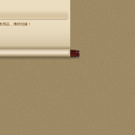
，佛教用品，佛经结缘！