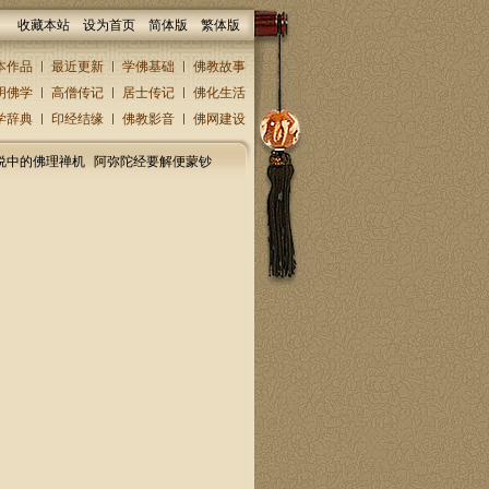
收藏本站
设为首页
简体版
繁体版
本作品
最近更新
学佛基础
佛教故事
明佛学
高僧传记
居士传记
佛化生活
学辞典
印经结缘
佛教影音
佛网建设
说中的佛理禅机
阿弥陀经要解便蒙钞