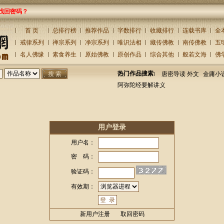
找回密码？
首 页
总排行榜
推荐作品
字数排行
收藏排行
连载书库
全
戒律系列
禅宗系列
净宗系列
唯识法相
藏传佛教
南传佛教
五
名人佛缘
素食养生
原始佛教
原创作品
综合其他
般若文海
佛
热门作品搜索:
唐密导读 外文
金庸小
阿弥陀经要解讲义
用户登录
用户名：
密 码：
验证码：
有效期：
新用户注册
取回密码