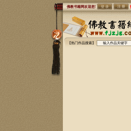
注 册
佛教书籍网欢迎您!
【热门作品搜索】