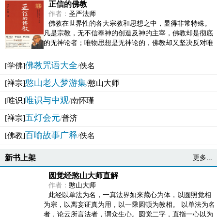
正信的佛教
作者：
圣严法师
佛教在世界性的各大宗教和思想之中，显得非常特殊。
凡是宗教，无不信奉神的创造及神的主宰，佛教却是彻底
的无神论者；唯物思想是无神论的，佛教却又坚决反对唯
物论的谬误。佛教似宗教而又非宗教，类哲学而又非哲...
佛教咒语大全
[学佛]
/
佚名
憨山老人梦游集
[禅宗]
/
憨山大师
唯识与中观
[唯识]
/
南怀瑾
五灯会元
[禅宗]
/
普济
百喻故事广释
[佛教]
/
佚名
新书上架
更多...
圆觉经憨山大师直解
作者：
憨山大师
此经以单法为名，一真法界如来藏心为体，以圆照觉相
为宗，以离妄证真为用，以一乘圆顿为教相。 以单法为名
者，论云所言法者，谓众生心。圆觉二字，直指一心以为