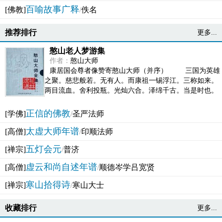
百喻故事广释
[佛教]
/
佚名
推荐排行
更多...
憨山老人梦游集
作者：
憨山大师
康居国会尊者像赞寄憨山大师（并序） 三国为英雄
之聚。慈悲般若。无有人。而康祖一锡浮江。三称如来。
两目流血。舍利投瓶。光灿六合。泽绵千古。当是时也。
吴之君臣。莫不为之动心变色。即事征理。知有佛而不...
正信的佛教
[学佛]
/
圣严法师
太虚大师年谱
[高僧]
/
印顺法师
五灯会元
[禅宗]
/
普济
虚云和尚自述年谱
[高僧]
/
顺德岑学吕宽贤
寒山拾得诗
[禅宗]
/
寒山大士
收藏排行
更多...