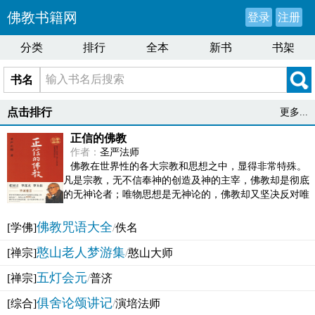
佛教书籍网
登录
注册
分类
排行
全本
新书
书架
书名
点击排行
更多...
正信的佛教
作者：
圣严法师
佛教在世界性的各大宗教和思想之中，显得非常特殊。
凡是宗教，无不信奉神的创造及神的主宰，佛教却是彻底
的无神论者；唯物思想是无神论的，佛教却又坚决反对唯
物论的谬误。佛教似宗教而又非宗教，类哲学而又非哲...
佛教咒语大全
[学佛]
/
佚名
憨山老人梦游集
[禅宗]
/
憨山大师
五灯会元
[禅宗]
/
普济
俱舍论颂讲记
[综合]
/
演培法师