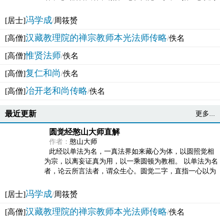
法体。此有多称，亦名大圆满觉，亦名妙觉明心，...
冯学成
[居士]
/
周筱赟
汉藏教理院的禅宗教师本光法师传略
[高僧]
/
佚名
惟贤法师
[高僧]
/
佚名
复仁和尚
[高僧]
/
佚名
冶开老和尚传略
[高僧]
/
佚名
最近更新
更多...
圆觉经憨山大师直解
作者：
憨山大师
此经以单法为名，一真法界如来藏心为体，以圆照觉相
为宗，以离妄证真为用，以一乘圆顿为教相。 以单法为名
者，论云所言法者，谓众生心。圆觉二字，直指一心以为
法体。此有多称，亦名大圆满觉，亦名妙觉明心，...
冯学成
[居士]
/
周筱赟
汉藏教理院的禅宗教师本光法师传略
[高僧]
/
佚名