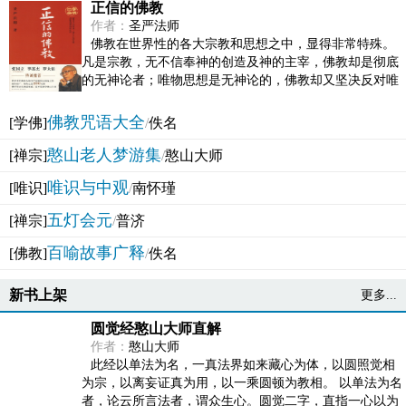
正信的佛教
作者：
圣严法师
佛教在世界性的各大宗教和思想之中，显得非常特殊。
凡是宗教，无不信奉神的创造及神的主宰，佛教却是彻底
的无神论者；唯物思想是无神论的，佛教却又坚决反对唯
物论的谬误。佛教似宗教而又非宗教，类哲学而又非哲...
佛教咒语大全
[学佛]
/
佚名
憨山老人梦游集
[禅宗]
/
憨山大师
唯识与中观
[唯识]
/
南怀瑾
五灯会元
[禅宗]
/
普济
百喻故事广释
[佛教]
/
佚名
新书上架
更多...
圆觉经憨山大师直解
作者：
憨山大师
此经以单法为名，一真法界如来藏心为体，以圆照觉相
为宗，以离妄证真为用，以一乘圆顿为教相。 以单法为名
者，论云所言法者，谓众生心。圆觉二字，直指一心以为