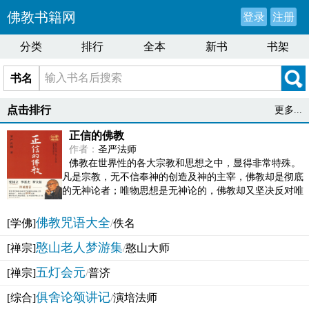
佛教书籍网
登录
注册
分类
排行
全本
新书
书架
书名
点击排行
更多...
正信的佛教
作者：
圣严法师
佛教在世界性的各大宗教和思想之中，显得非常特殊。
凡是宗教，无不信奉神的创造及神的主宰，佛教却是彻底
的无神论者；唯物思想是无神论的，佛教却又坚决反对唯
物论的谬误。佛教似宗教而又非宗教，类哲学而又非哲...
佛教咒语大全
[学佛]
/
佚名
憨山老人梦游集
[禅宗]
/
憨山大师
五灯会元
[禅宗]
/
普济
俱舍论颂讲记
[综合]
/
演培法师