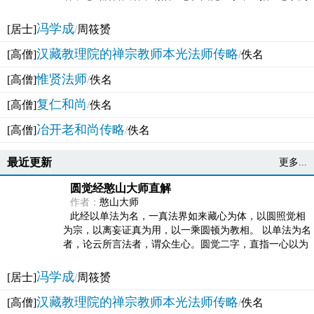
法体。此有多称，亦名大圆满觉，亦名妙觉明心，...
冯学成
[居士]
/
周筱赟
汉藏教理院的禅宗教师本光法师传略
[高僧]
/
佚名
惟贤法师
[高僧]
/
佚名
复仁和尚
[高僧]
/
佚名
冶开老和尚传略
[高僧]
/
佚名
最近更新
更多...
圆觉经憨山大师直解
作者：
憨山大师
此经以单法为名，一真法界如来藏心为体，以圆照觉相
为宗，以离妄证真为用，以一乘圆顿为教相。 以单法为名
者，论云所言法者，谓众生心。圆觉二字，直指一心以为
法体。此有多称，亦名大圆满觉，亦名妙觉明心，...
冯学成
[居士]
/
周筱赟
汉藏教理院的禅宗教师本光法师传略
[高僧]
/
佚名