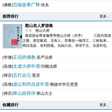
百喻故事广释
[佛教]
/
佚名
推荐排行
更多...
憨山老人梦游集
作者：
憨山大师
康居国会尊者像赞寄憨山大师（并序） 三国为英雄
之聚。慈悲般若。无有人。而康祖一锡浮江。三称如来。
两目流血。舍利投瓶。光灿六合。泽绵千古。当是时也。
吴之君臣。莫不为之动心变色。即事征理。知有佛而不...
正信的佛教
[学佛]
/
圣严法师
太虚大师年谱
[高僧]
/
印顺法师
五灯会元
[禅宗]
/
普济
虚云和尚自述年谱
[高僧]
/
顺德岑学吕宽贤
寒山拾得诗
[禅宗]
/
寒山大士
收藏排行
更多...