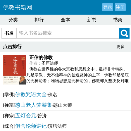
佛教书籍网
登录
注册
分类
排行
全本
新书
书架
书名
点击排行
更多...
正信的佛教
作者：
圣严法师
佛教在世界性的各大宗教和思想之中，显得非常特殊。
凡是宗教，无不信奉神的创造及神的主宰，佛教却是彻底
的无神论者；唯物思想是无神论的，佛教却又坚决反对唯
物论的谬误。佛教似宗教而又非宗教，类哲学而又非哲...
佛教咒语大全
[学佛]
/
佚名
憨山老人梦游集
[禅宗]
/
憨山大师
五灯会元
[禅宗]
/
普济
俱舍论颂讲记
[综合]
/
演培法师