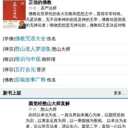
正信的佛教
作者：
圣严法师
佛教在世界性的各大宗教和思想之中，显得非常特殊。
凡是宗教，无不信奉神的创造及神的主宰，佛教却是彻底
的无神论者；唯物思想是无神论的，佛教却又坚决反对唯
物论的谬误。佛教似宗教而又非宗教，类哲学而又非哲...
佛教咒语大全
[学佛]
/
佚名
憨山老人梦游集
[禅宗]
/
憨山大师
唯识与中观
[唯识]
/
南怀瑾
五灯会元
[禅宗]
/
普济
百喻故事广释
[佛教]
/
佚名
新书上架
更多...
圆觉经憨山大师直解
作者：
憨山大师
此经以单法为名，一真法界如来藏心为体，以圆照觉相
为宗，以离妄证真为用，以一乘圆顿为教相。 以单法为名
者，论云所言法者，谓众生心。圆觉二字，直指一心以为