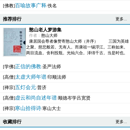
百喻故事广释
[佛教]
/
佚名
推荐排行
更多...
憨山老人梦游集
作者：
憨山大师
康居国会尊者像赞寄憨山大师（并序） 三国为英雄
之聚。慈悲般若。无有人。而康祖一锡浮江。三称如来。
两目流血。舍利投瓶。光灿六合。泽绵千古。当是时也。
吴之君臣。莫不为之动心变色。即事征理。知有佛而不...
正信的佛教
[学佛]
/
圣严法师
太虚大师年谱
[高僧]
/
印顺法师
五灯会元
[禅宗]
/
普济
虚云和尚自述年谱
[高僧]
/
顺德岑学吕宽贤
寒山拾得诗
[禅宗]
/
寒山大士
收藏排行
更多...