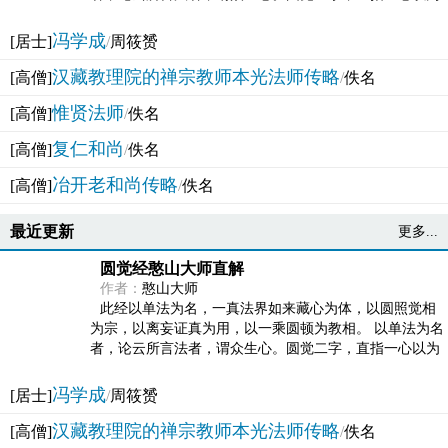
法体。此有多称，亦名大圆满觉，亦名妙觉明心，...
冯学成
[居士]
/
周筱赟
汉藏教理院的禅宗教师本光法师传略
[高僧]
/
佚名
惟贤法师
[高僧]
/
佚名
复仁和尚
[高僧]
/
佚名
冶开老和尚传略
[高僧]
/
佚名
最近更新
更多...
圆觉经憨山大师直解
作者：
憨山大师
此经以单法为名，一真法界如来藏心为体，以圆照觉相
为宗，以离妄证真为用，以一乘圆顿为教相。 以单法为名
者，论云所言法者，谓众生心。圆觉二字，直指一心以为
法体。此有多称，亦名大圆满觉，亦名妙觉明心，...
冯学成
[居士]
/
周筱赟
汉藏教理院的禅宗教师本光法师传略
[高僧]
/
佚名