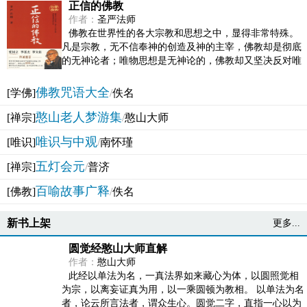
正信的佛教
作者：
圣严法师
佛教在世界性的各大宗教和思想之中，显得非常特殊。
凡是宗教，无不信奉神的创造及神的主宰，佛教却是彻底
的无神论者；唯物思想是无神论的，佛教却又坚决反对唯
物论的谬误。佛教似宗教而又非宗教，类哲学而又非哲...
佛教咒语大全
[学佛]
/
佚名
憨山老人梦游集
[禅宗]
/
憨山大师
唯识与中观
[唯识]
/
南怀瑾
五灯会元
[禅宗]
/
普济
百喻故事广释
[佛教]
/
佚名
新书上架
更多...
圆觉经憨山大师直解
作者：
憨山大师
此经以单法为名，一真法界如来藏心为体，以圆照觉相
为宗，以离妄证真为用，以一乘圆顿为教相。 以单法为名
者，论云所言法者，谓众生心。圆觉二字，直指一心以为