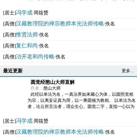
法体。此有多称，亦名大圆满觉，亦名妙觉明心，...
冯学成
[居士]
/
周筱赟
汉藏教理院的禅宗教师本光法师传略
[高僧]
/
佚名
惟贤法师
[高僧]
/
佚名
复仁和尚
[高僧]
/
佚名
冶开老和尚传略
[高僧]
/
佚名
最近更新
更多...
圆觉经憨山大师直解
作者：
憨山大师
此经以单法为名，一真法界如来藏心为体，以圆照觉相
为宗，以离妄证真为用，以一乘圆顿为教相。 以单法为名
者，论云所言法者，谓众生心。圆觉二字，直指一心以为
法体。此有多称，亦名大圆满觉，亦名妙觉明心，...
冯学成
[居士]
/
周筱赟
汉藏教理院的禅宗教师本光法师传略
[高僧]
/
佚名