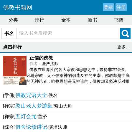
佛教书籍网
登录
注册
分类
排行
全本
新书
书架
书名
点击排行
更多...
正信的佛教
作者：
圣严法师
佛教在世界性的各大宗教和思想之中，显得非常特殊。
凡是宗教，无不信奉神的创造及神的主宰，佛教却是彻底
的无神论者；唯物思想是无神论的，佛教却又坚决反对唯
物论的谬误。佛教似宗教而又非宗教，类哲学而又非哲...
佛教咒语大全
[学佛]
/
佚名
憨山老人梦游集
[禅宗]
/
憨山大师
五灯会元
[禅宗]
/
普济
俱舍论颂讲记
[综合]
/
演培法师