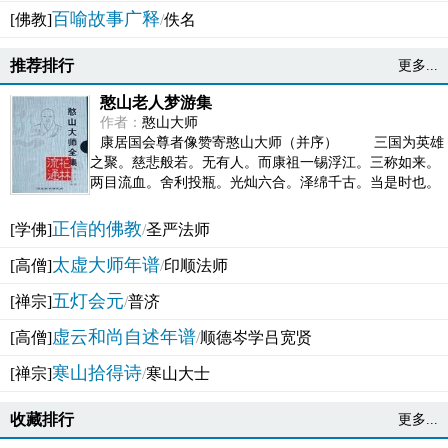
百喻故事广释
[佛教]
/
佚名
推荐排行
更多...
憨山老人梦游集
作者：
憨山大师
康居国会尊者像赞寄憨山大师（并序） 三国为英雄
之聚。慈悲般若。无有人。而康祖一锡浮江。三称如来。
两目流血。舍利投瓶。光灿六合。泽绵千古。当是时也。
吴之君臣。莫不为之动心变色。即事征理。知有佛而不...
正信的佛教
[学佛]
/
圣严法师
太虚大师年谱
[高僧]
/
印顺法师
五灯会元
[禅宗]
/
普济
虚云和尚自述年谱
[高僧]
/
顺德岑学吕宽贤
寒山拾得诗
[禅宗]
/
寒山大士
收藏排行
更多...