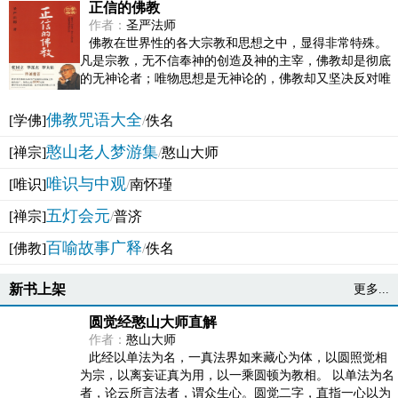
正信的佛教
作者：
圣严法师
佛教在世界性的各大宗教和思想之中，显得非常特殊。
凡是宗教，无不信奉神的创造及神的主宰，佛教却是彻底
的无神论者；唯物思想是无神论的，佛教却又坚决反对唯
物论的谬误。佛教似宗教而又非宗教，类哲学而又非哲...
佛教咒语大全
[学佛]
/
佚名
憨山老人梦游集
[禅宗]
/
憨山大师
唯识与中观
[唯识]
/
南怀瑾
五灯会元
[禅宗]
/
普济
百喻故事广释
[佛教]
/
佚名
新书上架
更多...
圆觉经憨山大师直解
作者：
憨山大师
此经以单法为名，一真法界如来藏心为体，以圆照觉相
为宗，以离妄证真为用，以一乘圆顿为教相。 以单法为名
者，论云所言法者，谓众生心。圆觉二字，直指一心以为