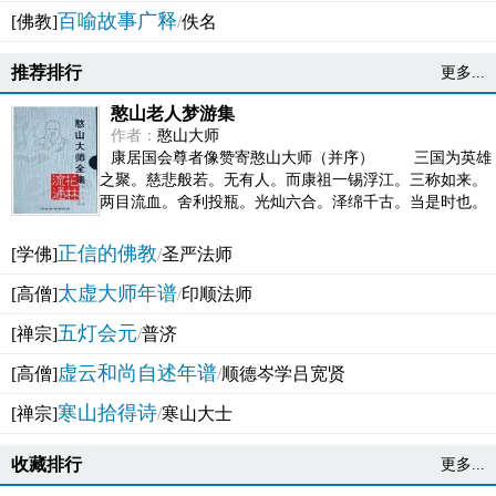
百喻故事广释
[佛教]
/
佚名
推荐排行
更多...
憨山老人梦游集
作者：
憨山大师
康居国会尊者像赞寄憨山大师（并序） 三国为英雄
之聚。慈悲般若。无有人。而康祖一锡浮江。三称如来。
两目流血。舍利投瓶。光灿六合。泽绵千古。当是时也。
吴之君臣。莫不为之动心变色。即事征理。知有佛而不...
正信的佛教
[学佛]
/
圣严法师
太虚大师年谱
[高僧]
/
印顺法师
五灯会元
[禅宗]
/
普济
虚云和尚自述年谱
[高僧]
/
顺德岑学吕宽贤
寒山拾得诗
[禅宗]
/
寒山大士
收藏排行
更多...