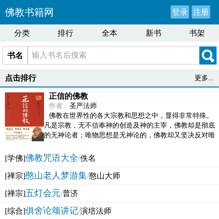
佛教书籍网
登录
注册
分类
排行
全本
新书
书架
书名
点击排行
更多...
正信的佛教
作者：
圣严法师
佛教在世界性的各大宗教和思想之中，显得非常特殊。
凡是宗教，无不信奉神的创造及神的主宰，佛教却是彻底
的无神论者；唯物思想是无神论的，佛教却又坚决反对唯
物论的谬误。佛教似宗教而又非宗教，类哲学而又非哲...
佛教咒语大全
[学佛]
/
佚名
憨山老人梦游集
[禅宗]
/
憨山大师
五灯会元
[禅宗]
/
普济
俱舍论颂讲记
[综合]
/
演培法师