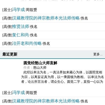
法体。此有多称，亦名大圆满觉，亦名妙觉明心，...
冯学成
[居士]
/
周筱赟
汉藏教理院的禅宗教师本光法师传略
[高僧]
/
佚名
惟贤法师
[高僧]
/
佚名
复仁和尚
[高僧]
/
佚名
冶开老和尚传略
[高僧]
/
佚名
最近更新
更多...
圆觉经憨山大师直解
作者：
憨山大师
此经以单法为名，一真法界如来藏心为体，以圆照觉相
为宗，以离妄证真为用，以一乘圆顿为教相。 以单法为名
者，论云所言法者，谓众生心。圆觉二字，直指一心以为
法体。此有多称，亦名大圆满觉，亦名妙觉明心，...
冯学成
[居士]
/
周筱赟
汉藏教理院的禅宗教师本光法师传略
[高僧]
/
佚名