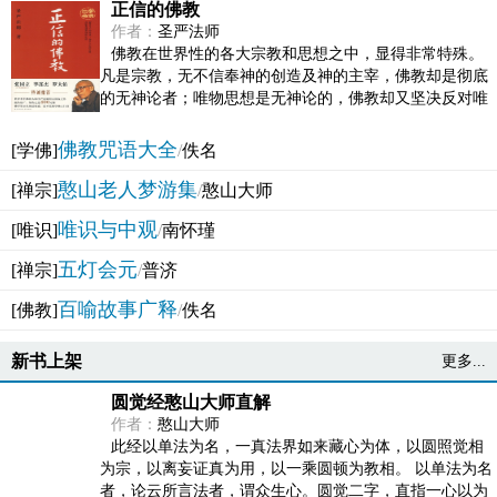
正信的佛教
作者：
圣严法师
佛教在世界性的各大宗教和思想之中，显得非常特殊。
凡是宗教，无不信奉神的创造及神的主宰，佛教却是彻底
的无神论者；唯物思想是无神论的，佛教却又坚决反对唯
物论的谬误。佛教似宗教而又非宗教，类哲学而又非哲...
佛教咒语大全
[学佛]
/
佚名
憨山老人梦游集
[禅宗]
/
憨山大师
唯识与中观
[唯识]
/
南怀瑾
五灯会元
[禅宗]
/
普济
百喻故事广释
[佛教]
/
佚名
新书上架
更多...
圆觉经憨山大师直解
作者：
憨山大师
此经以单法为名，一真法界如来藏心为体，以圆照觉相
为宗，以离妄证真为用，以一乘圆顿为教相。 以单法为名
者，论云所言法者，谓众生心。圆觉二字，直指一心以为