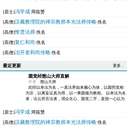
法体。此有多称，亦名大圆满觉，亦名妙觉明心，...
冯学成
[居士]
/
周筱赟
汉藏教理院的禅宗教师本光法师传略
[高僧]
/
佚名
惟贤法师
[高僧]
/
佚名
复仁和尚
[高僧]
/
佚名
冶开老和尚传略
[高僧]
/
佚名
最近更新
更多...
圆觉经憨山大师直解
作者：
憨山大师
此经以单法为名，一真法界如来藏心为体，以圆照觉相
为宗，以离妄证真为用，以一乘圆顿为教相。 以单法为名
者，论云所言法者，谓众生心。圆觉二字，直指一心以为
法体。此有多称，亦名大圆满觉，亦名妙觉明心，...
冯学成
[居士]
/
周筱赟
汉藏教理院的禅宗教师本光法师传略
[高僧]
/
佚名