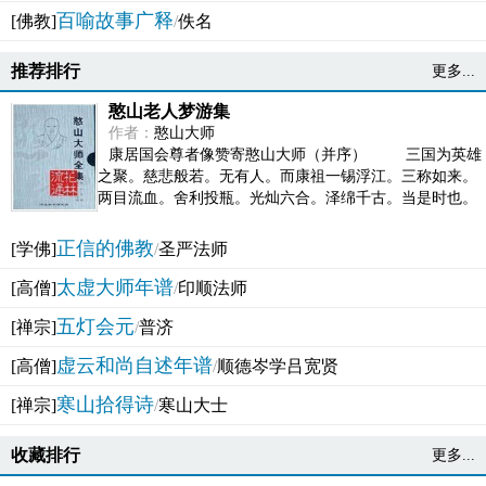
百喻故事广释
[佛教]
/
佚名
推荐排行
更多...
憨山老人梦游集
作者：
憨山大师
康居国会尊者像赞寄憨山大师（并序） 三国为英雄
之聚。慈悲般若。无有人。而康祖一锡浮江。三称如来。
两目流血。舍利投瓶。光灿六合。泽绵千古。当是时也。
吴之君臣。莫不为之动心变色。即事征理。知有佛而不...
正信的佛教
[学佛]
/
圣严法师
太虚大师年谱
[高僧]
/
印顺法师
五灯会元
[禅宗]
/
普济
虚云和尚自述年谱
[高僧]
/
顺德岑学吕宽贤
寒山拾得诗
[禅宗]
/
寒山大士
收藏排行
更多...