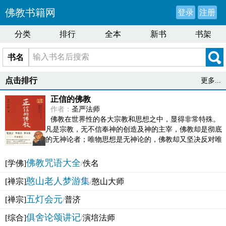
佛教书籍网
登录
注册
分类
排行
全本
新书
书架
书名
点击排行
更多...
正信的佛教
作者：
圣严法师
佛教在世界性的各大宗教和思想之中，显得非常特殊。
凡是宗教，无不信奉神的创造及神的主宰，佛教却是彻底
的无神论者；唯物思想是无神论的，佛教却又坚决反对唯
物论的谬误。佛教似宗教而又非宗教，类哲学而又非哲...
佛教咒语大全
[学佛]
/
佚名
憨山老人梦游集
[禅宗]
/
憨山大师
五灯会元
[禅宗]
/
普济
俱舍论颂讲记
[综合]
/
演培法师