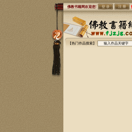
注 册
佛教书籍网欢迎您!
【热门作品搜索】