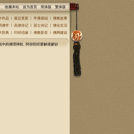
收藏本站
设为首页
简体版
繁体版
本作品
最近更新
学佛基础
佛教故事
明佛学
高僧传记
居士传记
佛化生活
学辞典
印经结缘
佛教影音
佛网建设
说中的佛理禅机
阿弥陀经要解便蒙钞