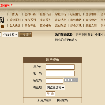
找回密码？
首 页
总排行榜
推荐作品
字数排行
收藏排行
连载书库
全
戒律系列
禅宗系列
净宗系列
唯识法相
藏传佛教
南传佛教
五
名人佛缘
素食养生
原始佛教
原创作品
综合其他
般若文海
佛
热门作品搜索:
唐密导读 外文
金庸小
阿弥陀经要解讲义
用户登录
用户名：
密 码：
验证码：
有效期：
新用户注册
取回密码