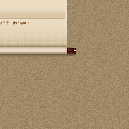
，佛教用品，佛经结缘！