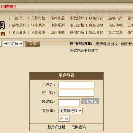
找回密码？
首 页
总排行榜
推荐作品
字数排行
收藏排行
连载书库
全
戒律系列
禅宗系列
净宗系列
唯识法相
藏传佛教
南传佛教
五
名人佛缘
素食养生
原始佛教
原创作品
综合其他
般若文海
佛
热门作品搜索:
唐密导读 外文
金庸小
阿弥陀经要解讲义
用户登录
用户名：
密 码：
验证码：
有效期：
新用户注册
取回密码