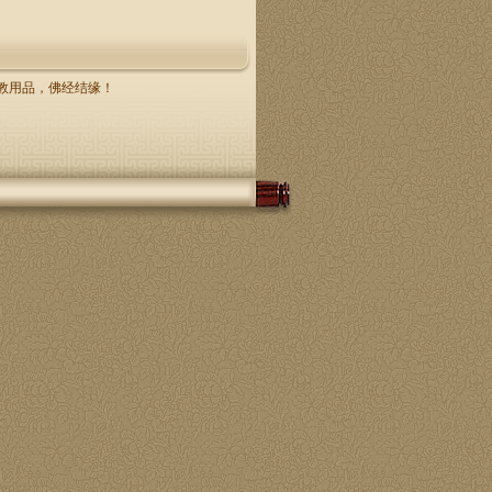
，佛教用品，佛经结缘！