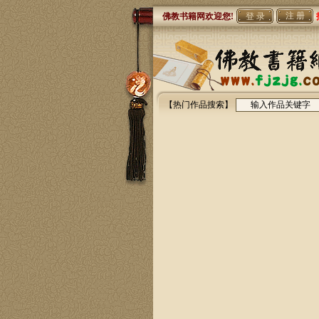
注 册
佛教书籍网欢迎您!
【热门作品搜索】