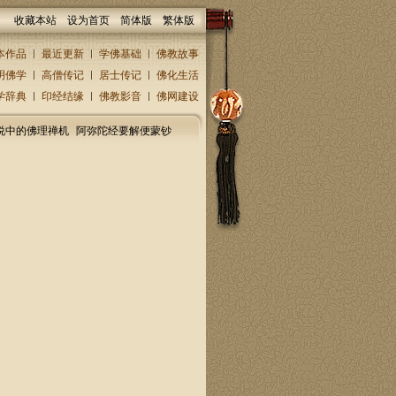
收藏本站
设为首页
简体版
繁体版
本作品
最近更新
学佛基础
佛教故事
明佛学
高僧传记
居士传记
佛化生活
学辞典
印经结缘
佛教影音
佛网建设
说中的佛理禅机
阿弥陀经要解便蒙钞