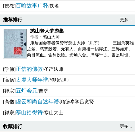
百喻故事广释
[佛教]
/
佚名
推荐排行
更多...
憨山老人梦游集
作者：
憨山大师
康居国会尊者像赞寄憨山大师（并序） 三国为英雄
之聚。慈悲般若。无有人。而康祖一锡浮江。三称如来。
两目流血。舍利投瓶。光灿六合。泽绵千古。当是时也。
吴之君臣。莫不为之动心变色。即事征理。知有佛而不...
正信的佛教
[学佛]
/
圣严法师
太虚大师年谱
[高僧]
/
印顺法师
五灯会元
[禅宗]
/
普济
虚云和尚自述年谱
[高僧]
/
顺德岑学吕宽贤
寒山拾得诗
[禅宗]
/
寒山大士
收藏排行
更多...