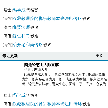
法体。此有多称，亦名大圆满觉，亦名妙觉明心，...
冯学成
[居士]
/
周筱赟
汉藏教理院的禅宗教师本光法师传略
[高僧]
/
佚名
惟贤法师
[高僧]
/
佚名
复仁和尚
[高僧]
/
佚名
冶开老和尚传略
[高僧]
/
佚名
最近更新
更多...
圆觉经憨山大师直解
作者：
憨山大师
此经以单法为名，一真法界如来藏心为体，以圆照觉相
为宗，以离妄证真为用，以一乘圆顿为教相。 以单法为名
者，论云所言法者，谓众生心。圆觉二字，直指一心以为
法体。此有多称，亦名大圆满觉，亦名妙觉明心，...
冯学成
[居士]
/
周筱赟
汉藏教理院的禅宗教师本光法师传略
[高僧]
/
佚名