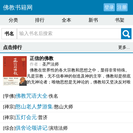
佛教书籍网
登录
注册
分类
排行
全本
新书
书架
书名
点击排行
更多...
正信的佛教
作者：
圣严法师
佛教在世界性的各大宗教和思想之中，显得非常特殊。
凡是宗教，无不信奉神的创造及神的主宰，佛教却是彻底
的无神论者；唯物思想是无神论的，佛教却又坚决反对唯
物论的谬误。佛教似宗教而又非宗教，类哲学而又非哲...
佛教咒语大全
[学佛]
/
佚名
憨山老人梦游集
[禅宗]
/
憨山大师
五灯会元
[禅宗]
/
普济
俱舍论颂讲记
[综合]
/
演培法师