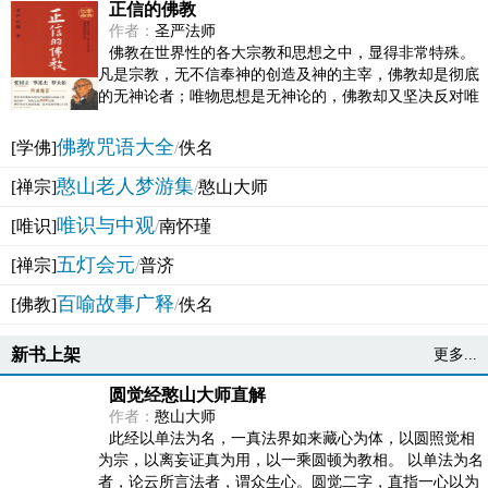
正信的佛教
作者：
圣严法师
佛教在世界性的各大宗教和思想之中，显得非常特殊。
凡是宗教，无不信奉神的创造及神的主宰，佛教却是彻底
的无神论者；唯物思想是无神论的，佛教却又坚决反对唯
物论的谬误。佛教似宗教而又非宗教，类哲学而又非哲...
佛教咒语大全
[学佛]
/
佚名
憨山老人梦游集
[禅宗]
/
憨山大师
唯识与中观
[唯识]
/
南怀瑾
五灯会元
[禅宗]
/
普济
百喻故事广释
[佛教]
/
佚名
新书上架
更多...
圆觉经憨山大师直解
作者：
憨山大师
此经以单法为名，一真法界如来藏心为体，以圆照觉相
为宗，以离妄证真为用，以一乘圆顿为教相。 以单法为名
者，论云所言法者，谓众生心。圆觉二字，直指一心以为