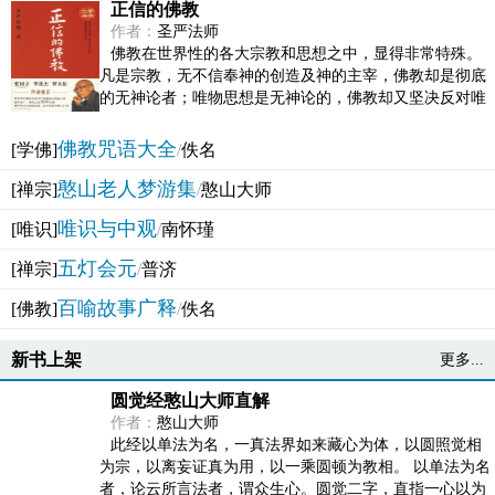
正信的佛教
作者：
圣严法师
佛教在世界性的各大宗教和思想之中，显得非常特殊。
凡是宗教，无不信奉神的创造及神的主宰，佛教却是彻底
的无神论者；唯物思想是无神论的，佛教却又坚决反对唯
物论的谬误。佛教似宗教而又非宗教，类哲学而又非哲...
佛教咒语大全
[学佛]
/
佚名
憨山老人梦游集
[禅宗]
/
憨山大师
唯识与中观
[唯识]
/
南怀瑾
五灯会元
[禅宗]
/
普济
百喻故事广释
[佛教]
/
佚名
新书上架
更多...
圆觉经憨山大师直解
作者：
憨山大师
此经以单法为名，一真法界如来藏心为体，以圆照觉相
为宗，以离妄证真为用，以一乘圆顿为教相。 以单法为名
者，论云所言法者，谓众生心。圆觉二字，直指一心以为