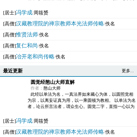
法体。此有多称，亦名大圆满觉，亦名妙觉明心，...
冯学成
[居士]
/
周筱赟
汉藏教理院的禅宗教师本光法师传略
[高僧]
/
佚名
惟贤法师
[高僧]
/
佚名
复仁和尚
[高僧]
/
佚名
冶开老和尚传略
[高僧]
/
佚名
最近更新
更多...
圆觉经憨山大师直解
作者：
憨山大师
此经以单法为名，一真法界如来藏心为体，以圆照觉相
为宗，以离妄证真为用，以一乘圆顿为教相。 以单法为名
者，论云所言法者，谓众生心。圆觉二字，直指一心以为
法体。此有多称，亦名大圆满觉，亦名妙觉明心，...
冯学成
[居士]
/
周筱赟
汉藏教理院的禅宗教师本光法师传略
[高僧]
/
佚名