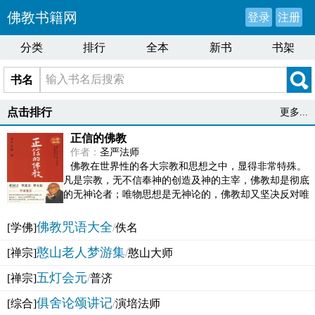
佛教书籍网
登录
注册
分类
排行
全本
新书
书架
书名
点击排行
更多...
正信的佛教
作者：
圣严法师
佛教在世界性的各大宗教和思想之中，显得非常特殊。
凡是宗教，无不信奉神的创造及神的主宰，佛教却是彻底
的无神论者；唯物思想是无神论的，佛教却又坚决反对唯
物论的谬误。佛教似宗教而又非宗教，类哲学而又非哲...
佛教咒语大全
[学佛]
/
佚名
憨山老人梦游集
[禅宗]
/
憨山大师
五灯会元
[禅宗]
/
普济
俱舍论颂讲记
[综合]
/
演培法师