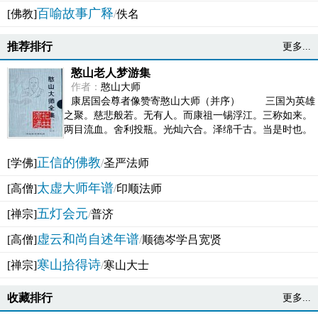
百喻故事广释
[佛教]
/
佚名
推荐排行
更多...
憨山老人梦游集
作者：
憨山大师
康居国会尊者像赞寄憨山大师（并序） 三国为英雄
之聚。慈悲般若。无有人。而康祖一锡浮江。三称如来。
两目流血。舍利投瓶。光灿六合。泽绵千古。当是时也。
吴之君臣。莫不为之动心变色。即事征理。知有佛而不...
正信的佛教
[学佛]
/
圣严法师
太虚大师年谱
[高僧]
/
印顺法师
五灯会元
[禅宗]
/
普济
虚云和尚自述年谱
[高僧]
/
顺德岑学吕宽贤
寒山拾得诗
[禅宗]
/
寒山大士
收藏排行
更多...