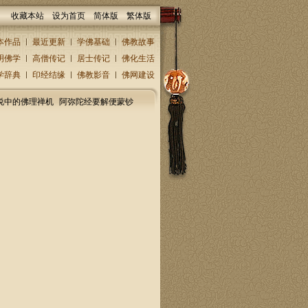
收藏本站
设为首页
简体版
繁体版
本作品
最近更新
学佛基础
佛教故事
明佛学
高僧传记
居士传记
佛化生活
学辞典
印经结缘
佛教影音
佛网建设
说中的佛理禅机
阿弥陀经要解便蒙钞