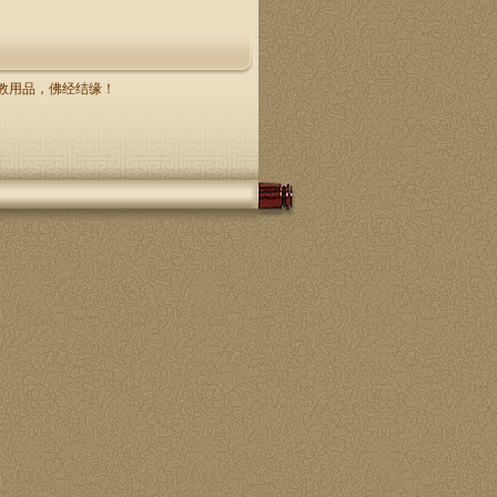
，佛教用品，佛经结缘！