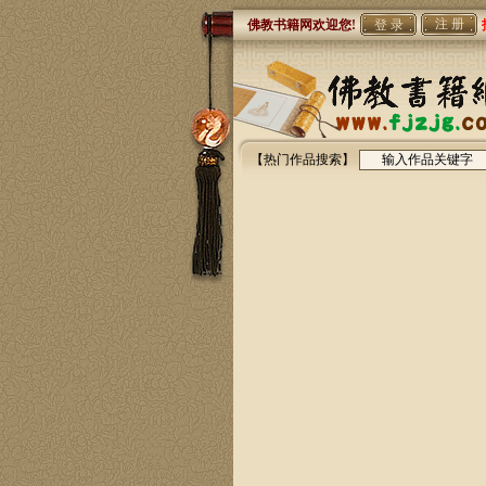
注 册
佛教书籍网欢迎您!
【热门作品搜索】