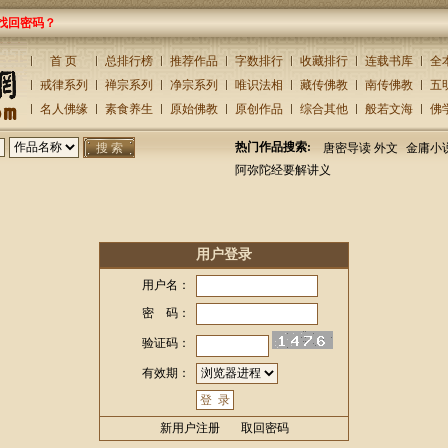
找回密码？
首 页
总排行榜
推荐作品
字数排行
收藏排行
连载书库
全
戒律系列
禅宗系列
净宗系列
唯识法相
藏传佛教
南传佛教
五
名人佛缘
素食养生
原始佛教
原创作品
综合其他
般若文海
佛
热门作品搜索:
唐密导读 外文
金庸小
阿弥陀经要解讲义
用户登录
用户名：
密 码：
验证码：
有效期：
新用户注册
取回密码