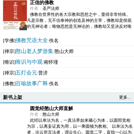
正信的佛教
作者：
圣严法师
佛教在世界性的各大宗教和思想之中，显得非常特殊。
凡是宗教，无不信奉神的创造及神的主宰，佛教却是彻底
的无神论者；唯物思想是无神论的，佛教却又坚决反对唯
物论的谬误。佛教似宗教而又非宗教，类哲学而又非哲...
佛教咒语大全
[学佛]
/
佚名
憨山老人梦游集
[禅宗]
/
憨山大师
唯识与中观
[唯识]
/
南怀瑾
五灯会元
[禅宗]
/
普济
百喻故事广释
[佛教]
/
佚名
新书上架
更多...
圆觉经憨山大师直解
作者：
憨山大师
此经以单法为名，一真法界如来藏心为体，以圆照觉相
为宗，以离妄证真为用，以一乘圆顿为教相。 以单法为名
者，论云所言法者，谓众生心。圆觉二字，直指一心以为