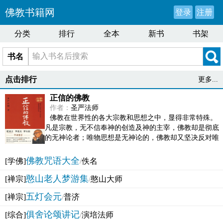
佛教书籍网
登录
注册
分类
排行
全本
新书
书架
书名
点击排行
更多...
正信的佛教
作者：
圣严法师
佛教在世界性的各大宗教和思想之中，显得非常特殊。
凡是宗教，无不信奉神的创造及神的主宰，佛教却是彻底
的无神论者；唯物思想是无神论的，佛教却又坚决反对唯
物论的谬误。佛教似宗教而又非宗教，类哲学而又非哲...
佛教咒语大全
[学佛]
/
佚名
憨山老人梦游集
[禅宗]
/
憨山大师
五灯会元
[禅宗]
/
普济
俱舍论颂讲记
[综合]
/
演培法师