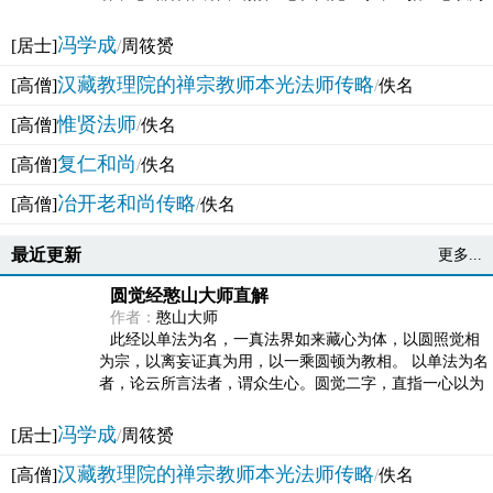
法体。此有多称，亦名大圆满觉，亦名妙觉明心，...
冯学成
[居士]
/
周筱赟
汉藏教理院的禅宗教师本光法师传略
[高僧]
/
佚名
惟贤法师
[高僧]
/
佚名
复仁和尚
[高僧]
/
佚名
冶开老和尚传略
[高僧]
/
佚名
最近更新
更多...
圆觉经憨山大师直解
作者：
憨山大师
此经以单法为名，一真法界如来藏心为体，以圆照觉相
为宗，以离妄证真为用，以一乘圆顿为教相。 以单法为名
者，论云所言法者，谓众生心。圆觉二字，直指一心以为
法体。此有多称，亦名大圆满觉，亦名妙觉明心，...
冯学成
[居士]
/
周筱赟
汉藏教理院的禅宗教师本光法师传略
[高僧]
/
佚名