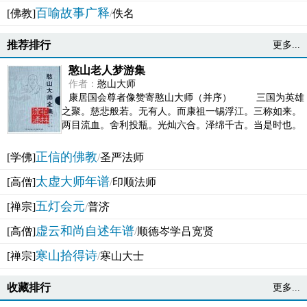
百喻故事广释
[佛教]
/
佚名
推荐排行
更多...
憨山老人梦游集
作者：
憨山大师
康居国会尊者像赞寄憨山大师（并序） 三国为英雄
之聚。慈悲般若。无有人。而康祖一锡浮江。三称如来。
两目流血。舍利投瓶。光灿六合。泽绵千古。当是时也。
吴之君臣。莫不为之动心变色。即事征理。知有佛而不...
正信的佛教
[学佛]
/
圣严法师
太虚大师年谱
[高僧]
/
印顺法师
五灯会元
[禅宗]
/
普济
虚云和尚自述年谱
[高僧]
/
顺德岑学吕宽贤
寒山拾得诗
[禅宗]
/
寒山大士
收藏排行
更多...