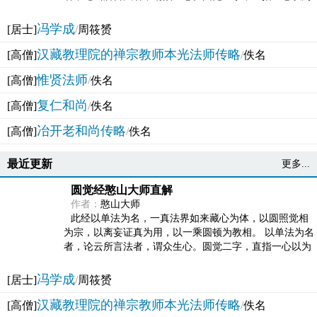
法体。此有多称，亦名大圆满觉，亦名妙觉明心，...
冯学成
[居士]
/
周筱赟
汉藏教理院的禅宗教师本光法师传略
[高僧]
/
佚名
惟贤法师
[高僧]
/
佚名
复仁和尚
[高僧]
/
佚名
冶开老和尚传略
[高僧]
/
佚名
最近更新
更多...
圆觉经憨山大师直解
作者：
憨山大师
此经以单法为名，一真法界如来藏心为体，以圆照觉相
为宗，以离妄证真为用，以一乘圆顿为教相。 以单法为名
者，论云所言法者，谓众生心。圆觉二字，直指一心以为
法体。此有多称，亦名大圆满觉，亦名妙觉明心，...
冯学成
[居士]
/
周筱赟
汉藏教理院的禅宗教师本光法师传略
[高僧]
/
佚名