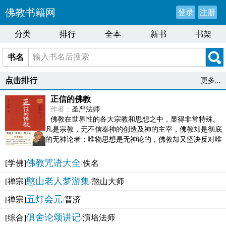
佛教书籍网
登录
注册
分类
排行
全本
新书
书架
书名
点击排行
更多...
正信的佛教
作者：
圣严法师
佛教在世界性的各大宗教和思想之中，显得非常特殊。
凡是宗教，无不信奉神的创造及神的主宰，佛教却是彻底
的无神论者；唯物思想是无神论的，佛教却又坚决反对唯
物论的谬误。佛教似宗教而又非宗教，类哲学而又非哲...
佛教咒语大全
[学佛]
/
佚名
憨山老人梦游集
[禅宗]
/
憨山大师
五灯会元
[禅宗]
/
普济
俱舍论颂讲记
[综合]
/
演培法师