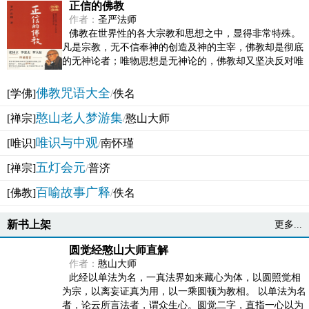
正信的佛教
作者：
圣严法师
佛教在世界性的各大宗教和思想之中，显得非常特殊。
凡是宗教，无不信奉神的创造及神的主宰，佛教却是彻底
的无神论者；唯物思想是无神论的，佛教却又坚决反对唯
物论的谬误。佛教似宗教而又非宗教，类哲学而又非哲...
佛教咒语大全
[学佛]
/
佚名
憨山老人梦游集
[禅宗]
/
憨山大师
唯识与中观
[唯识]
/
南怀瑾
五灯会元
[禅宗]
/
普济
百喻故事广释
[佛教]
/
佚名
新书上架
更多...
圆觉经憨山大师直解
作者：
憨山大师
此经以单法为名，一真法界如来藏心为体，以圆照觉相
为宗，以离妄证真为用，以一乘圆顿为教相。 以单法为名
者，论云所言法者，谓众生心。圆觉二字，直指一心以为