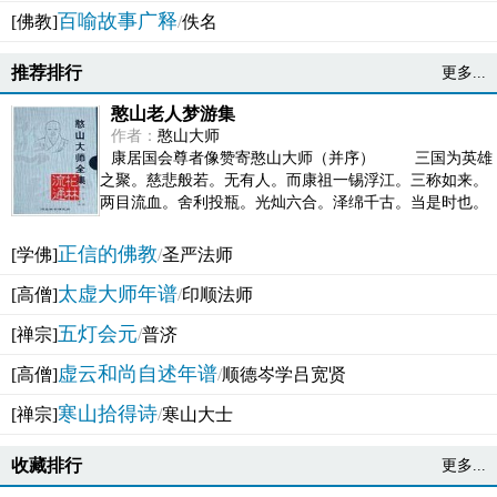
百喻故事广释
[佛教]
/
佚名
推荐排行
更多...
憨山老人梦游集
作者：
憨山大师
康居国会尊者像赞寄憨山大师（并序） 三国为英雄
之聚。慈悲般若。无有人。而康祖一锡浮江。三称如来。
两目流血。舍利投瓶。光灿六合。泽绵千古。当是时也。
吴之君臣。莫不为之动心变色。即事征理。知有佛而不...
正信的佛教
[学佛]
/
圣严法师
太虚大师年谱
[高僧]
/
印顺法师
五灯会元
[禅宗]
/
普济
虚云和尚自述年谱
[高僧]
/
顺德岑学吕宽贤
寒山拾得诗
[禅宗]
/
寒山大士
收藏排行
更多...