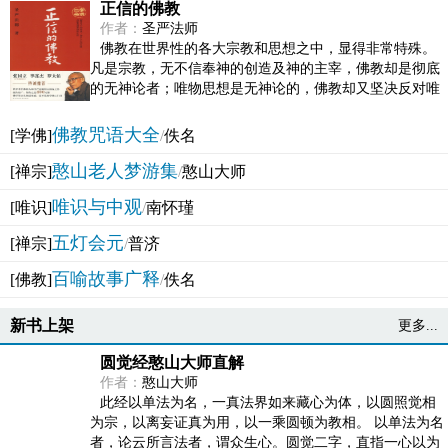
正信的佛教
作者：
圣严法师
佛教在世界性的各大宗教和思想之中，显得非常特殊。
凡是宗教，无不信奉神的创造及神的主宰，佛教却是彻底
的无神论者；唯物思想是无神论的，佛教却又坚决反对唯
物论的谬误。佛教似宗教而又非宗教，类哲学而又非哲...
佛教咒语大全
[学佛]
/
佚名
憨山老人梦游集
[禅宗]
/
憨山大师
唯识与中观
[唯识]
/
南怀瑾
五灯会元
[禅宗]
/
普济
百喻故事广释
[佛教]
/
佚名
新书上架
更多...
圆觉经憨山大师直解
作者：
憨山大师
此经以单法为名，一真法界如来藏心为体，以圆照觉相
为宗，以离妄证真为用，以一乘圆顿为教相。 以单法为名
者，论云所言法者，谓众生心。圆觉二字，直指一心以为