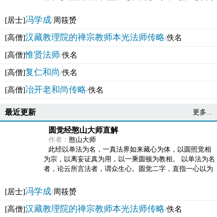
法体。此有多称，亦名大圆满觉，亦名妙觉明心，...
冯学成
[居士]
/
周筱赟
汉藏教理院的禅宗教师本光法师传略
[高僧]
/
佚名
惟贤法师
[高僧]
/
佚名
复仁和尚
[高僧]
/
佚名
冶开老和尚传略
[高僧]
/
佚名
最近更新
更多...
圆觉经憨山大师直解
作者：
憨山大师
此经以单法为名，一真法界如来藏心为体，以圆照觉相
为宗，以离妄证真为用，以一乘圆顿为教相。 以单法为名
者，论云所言法者，谓众生心。圆觉二字，直指一心以为
法体。此有多称，亦名大圆满觉，亦名妙觉明心，...
冯学成
[居士]
/
周筱赟
汉藏教理院的禅宗教师本光法师传略
[高僧]
/
佚名