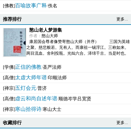
百喻故事广释
[佛教]
/
佚名
推荐排行
更多...
憨山老人梦游集
作者：
憨山大师
康居国会尊者像赞寄憨山大师（并序） 三国为英雄
之聚。慈悲般若。无有人。而康祖一锡浮江。三称如来。
两目流血。舍利投瓶。光灿六合。泽绵千古。当是时也。
吴之君臣。莫不为之动心变色。即事征理。知有佛而不...
正信的佛教
[学佛]
/
圣严法师
太虚大师年谱
[高僧]
/
印顺法师
五灯会元
[禅宗]
/
普济
虚云和尚自述年谱
[高僧]
/
顺德岑学吕宽贤
寒山拾得诗
[禅宗]
/
寒山大士
收藏排行
更多...