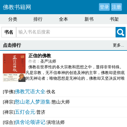
佛教书籍网
登录
注册
分类
排行
全本
新书
书架
书名
点击排行
更多...
正信的佛教
作者：
圣严法师
佛教在世界性的各大宗教和思想之中，显得非常特殊。
凡是宗教，无不信奉神的创造及神的主宰，佛教却是彻底
的无神论者；唯物思想是无神论的，佛教却又坚决反对唯
物论的谬误。佛教似宗教而又非宗教，类哲学而又非哲...
佛教咒语大全
[学佛]
/
佚名
憨山老人梦游集
[禅宗]
/
憨山大师
五灯会元
[禅宗]
/
普济
俱舍论颂讲记
[综合]
/
演培法师