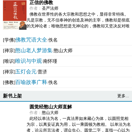
正信的佛教
作者：
圣严法师
佛教在世界性的各大宗教和思想之中，显得非常特殊。
凡是宗教，无不信奉神的创造及神的主宰，佛教却是彻底
的无神论者；唯物思想是无神论的，佛教却又坚决反对唯
物论的谬误。佛教似宗教而又非宗教，类哲学而又非哲...
佛教咒语大全
[学佛]
/
佚名
憨山老人梦游集
[禅宗]
/
憨山大师
唯识与中观
[唯识]
/
南怀瑾
五灯会元
[禅宗]
/
普济
百喻故事广释
[佛教]
/
佚名
新书上架
更多...
圆觉经憨山大师直解
作者：
憨山大师
此经以单法为名，一真法界如来藏心为体，以圆照觉相
为宗，以离妄证真为用，以一乘圆顿为教相。 以单法为名
者，论云所言法者，谓众生心。圆觉二字，直指一心以为