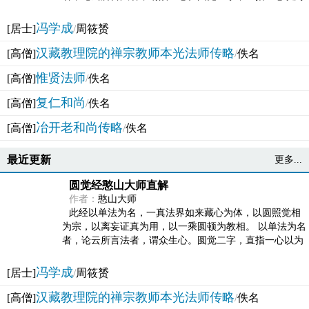
法体。此有多称，亦名大圆满觉，亦名妙觉明心，...
冯学成
[居士]
/
周筱赟
汉藏教理院的禅宗教师本光法师传略
[高僧]
/
佚名
惟贤法师
[高僧]
/
佚名
复仁和尚
[高僧]
/
佚名
冶开老和尚传略
[高僧]
/
佚名
最近更新
更多...
圆觉经憨山大师直解
作者：
憨山大师
此经以单法为名，一真法界如来藏心为体，以圆照觉相
为宗，以离妄证真为用，以一乘圆顿为教相。 以单法为名
者，论云所言法者，谓众生心。圆觉二字，直指一心以为
法体。此有多称，亦名大圆满觉，亦名妙觉明心，...
冯学成
[居士]
/
周筱赟
汉藏教理院的禅宗教师本光法师传略
[高僧]
/
佚名