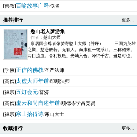
百喻故事广释
[佛教]
/
佚名
推荐排行
更多...
憨山老人梦游集
作者：
憨山大师
康居国会尊者像赞寄憨山大师（并序） 三国为英雄
之聚。慈悲般若。无有人。而康祖一锡浮江。三称如来。
两目流血。舍利投瓶。光灿六合。泽绵千古。当是时也。
吴之君臣。莫不为之动心变色。即事征理。知有佛而不...
正信的佛教
[学佛]
/
圣严法师
太虚大师年谱
[高僧]
/
印顺法师
五灯会元
[禅宗]
/
普济
虚云和尚自述年谱
[高僧]
/
顺德岑学吕宽贤
寒山拾得诗
[禅宗]
/
寒山大士
收藏排行
更多...