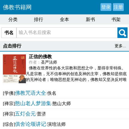
佛教书籍网
登录
注册
分类
排行
全本
新书
书架
书名
点击排行
更多...
正信的佛教
作者：
圣严法师
佛教在世界性的各大宗教和思想之中，显得非常特殊。
凡是宗教，无不信奉神的创造及神的主宰，佛教却是彻底
的无神论者；唯物思想是无神论的，佛教却又坚决反对唯
物论的谬误。佛教似宗教而又非宗教，类哲学而又非哲...
佛教咒语大全
[学佛]
/
佚名
憨山老人梦游集
[禅宗]
/
憨山大师
五灯会元
[禅宗]
/
普济
俱舍论颂讲记
[综合]
/
演培法师