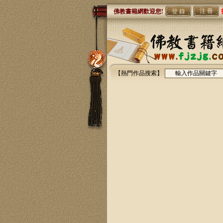
注 冊
佛教書籍網歡迎您!
【熱門作品搜索】