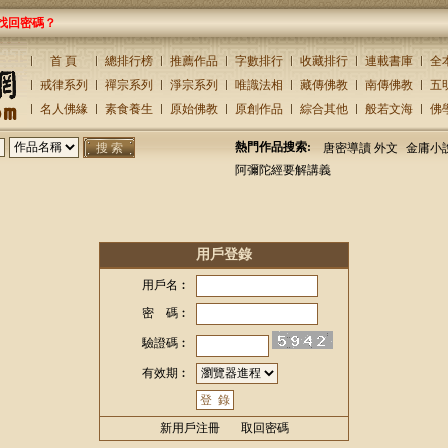
找回密碼？
首 頁
總排行榜
推薦作品
字數排行
收藏排行
連載書庫
全
戒律系列
禪宗系列
淨宗系列
唯識法相
藏傳佛教
南傳佛教
五
名人佛緣
素食養生
原始佛教
原創作品
綜合其他
般若文海
佛
熱門作品搜索:
唐密導讀 外文
金庸小
阿彌陀經要解講義
用戶登錄
用戶名︰
密 碼︰
驗證碼︰
有效期︰
新用戶注冊
取回密碼