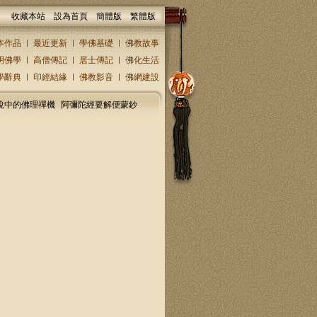
收藏本站
設為首頁
簡體版
繁體版
本作品
最近更新
學佛基礎
佛教故事
明佛學
高僧傳記
居士傳記
佛化生活
學辭典
印經結緣
佛教影音
佛網建設
說中的佛理禪機
阿彌陀經要解便蒙鈔