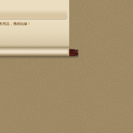
，佛教用品，佛經結緣！