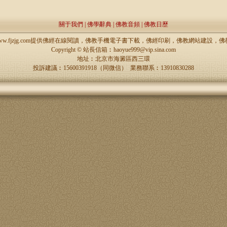
關于我們
|
佛學辭典
|
佛教音頻
|
佛教日歷
://www.fjzjg.com提供佛經在線閱讀，佛教手機電子書下載，佛經印刷，佛教網站建設
Copyright ©
站長信箱︰haoyue999@vip.sina.com
地址︰北京市海澱區西三環
投訴建議︰15600391918（同微信） 業務聯系︰13910830288