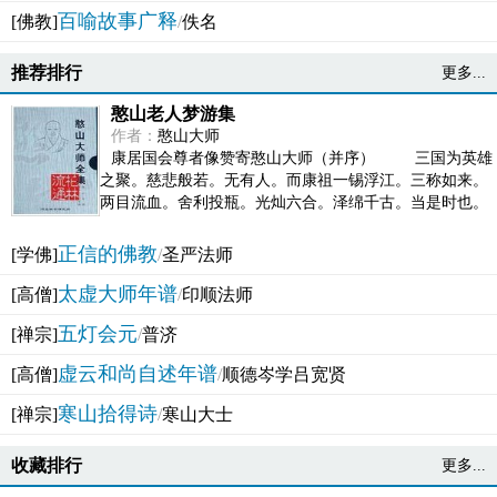
百喻故事广释
[佛教]
/
佚名
推荐排行
更多...
憨山老人梦游集
作者：
憨山大师
康居国会尊者像赞寄憨山大师（并序） 三国为英雄
之聚。慈悲般若。无有人。而康祖一锡浮江。三称如来。
两目流血。舍利投瓶。光灿六合。泽绵千古。当是时也。
吴之君臣。莫不为之动心变色。即事征理。知有佛而不...
正信的佛教
[学佛]
/
圣严法师
太虚大师年谱
[高僧]
/
印顺法师
五灯会元
[禅宗]
/
普济
虚云和尚自述年谱
[高僧]
/
顺德岑学吕宽贤
寒山拾得诗
[禅宗]
/
寒山大士
收藏排行
更多...