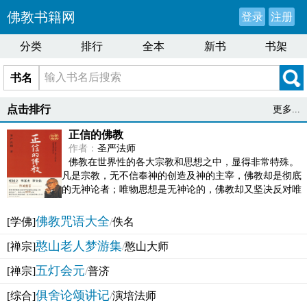
佛教书籍网
登录
注册
分类
排行
全本
新书
书架
书名
点击排行
更多...
正信的佛教
作者：
圣严法师
佛教在世界性的各大宗教和思想之中，显得非常特殊。
凡是宗教，无不信奉神的创造及神的主宰，佛教却是彻底
的无神论者；唯物思想是无神论的，佛教却又坚决反对唯
物论的谬误。佛教似宗教而又非宗教，类哲学而又非哲...
佛教咒语大全
[学佛]
/
佚名
憨山老人梦游集
[禅宗]
/
憨山大师
五灯会元
[禅宗]
/
普济
俱舍论颂讲记
[综合]
/
演培法师