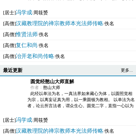
法体。此有多称，亦名大圆满觉，亦名妙觉明心，...
冯学成
[居士]
/
周筱赟
汉藏教理院的禅宗教师本光法师传略
[高僧]
/
佚名
惟贤法师
[高僧]
/
佚名
复仁和尚
[高僧]
/
佚名
冶开老和尚传略
[高僧]
/
佚名
最近更新
更多...
圆觉经憨山大师直解
作者：
憨山大师
此经以单法为名，一真法界如来藏心为体，以圆照觉相
为宗，以离妄证真为用，以一乘圆顿为教相。 以单法为名
者，论云所言法者，谓众生心。圆觉二字，直指一心以为
法体。此有多称，亦名大圆满觉，亦名妙觉明心，...
冯学成
[居士]
/
周筱赟
汉藏教理院的禅宗教师本光法师传略
[高僧]
/
佚名