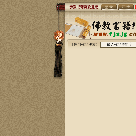
注 册
佛教书籍网欢迎您!
【热门作品搜索】