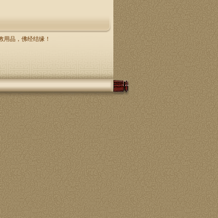
，佛教用品，佛经结缘！