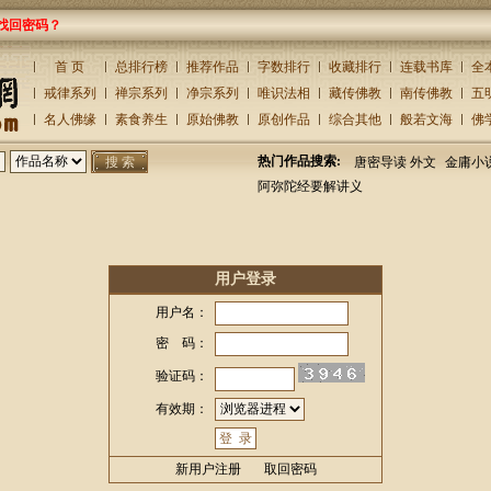
找回密码？
首 页
总排行榜
推荐作品
字数排行
收藏排行
连载书库
全
戒律系列
禅宗系列
净宗系列
唯识法相
藏传佛教
南传佛教
五
名人佛缘
素食养生
原始佛教
原创作品
综合其他
般若文海
佛
热门作品搜索:
唐密导读 外文
金庸小
阿弥陀经要解讲义
用户登录
用户名：
密 码：
验证码：
有效期：
新用户注册
取回密码