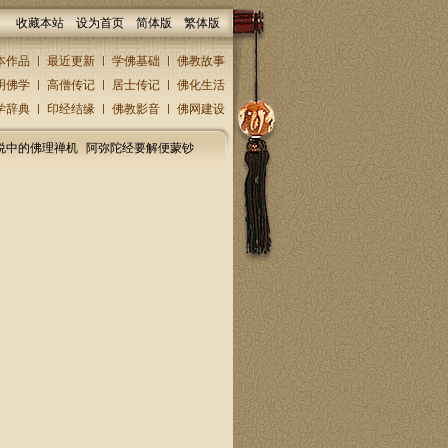
收藏本站
设为首页
简体版
繁体版
本作品
最近更新
学佛基础
佛教故事
明佛学
高僧传记
居士传记
佛化生活
学辞典
印经结缘
佛教影音
佛网建设
说中的佛理禅机
阿弥陀经要解便蒙钞