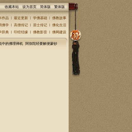
收藏本站
设为首页
简体版
繁体版
本作品
最近更新
学佛基础
佛教故事
明佛学
高僧传记
居士传记
佛化生活
学辞典
印经结缘
佛教影音
佛网建设
说中的佛理禅机
阿弥陀经要解便蒙钞