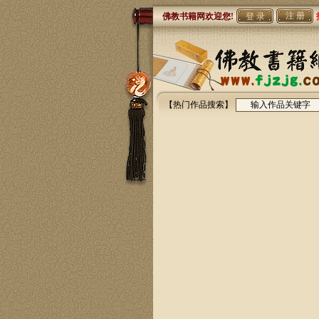
注 册
佛教书籍网欢迎您!
【热门作品搜索】