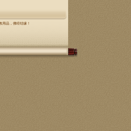
，佛教用品，佛经结缘！