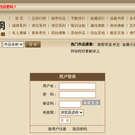
找回密码？
首 页
总排行榜
推荐作品
字数排行
收藏排行
连载书库
全
戒律系列
禅宗系列
净宗系列
唯识法相
藏传佛教
南传佛教
五
名人佛缘
素食养生
原始佛教
原创作品
综合其他
般若文海
佛
热门作品搜索:
唐密导读 外文
金庸小
阿弥陀经要解讲义
用户登录
用户名：
密 码：
验证码：
有效期：
新用户注册
取回密码