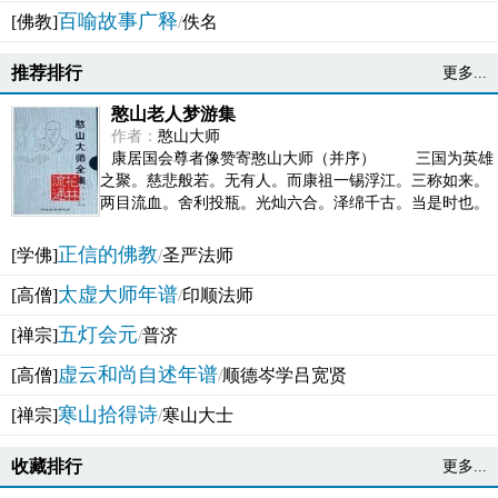
百喻故事广释
[佛教]
/
佚名
推荐排行
更多...
憨山老人梦游集
作者：
憨山大师
康居国会尊者像赞寄憨山大师（并序） 三国为英雄
之聚。慈悲般若。无有人。而康祖一锡浮江。三称如来。
两目流血。舍利投瓶。光灿六合。泽绵千古。当是时也。
吴之君臣。莫不为之动心变色。即事征理。知有佛而不...
正信的佛教
[学佛]
/
圣严法师
太虚大师年谱
[高僧]
/
印顺法师
五灯会元
[禅宗]
/
普济
虚云和尚自述年谱
[高僧]
/
顺德岑学吕宽贤
寒山拾得诗
[禅宗]
/
寒山大士
收藏排行
更多...