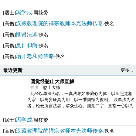
法体。此有多称，亦名大圆满觉，亦名妙觉明心，...
冯学成
[居士]
/
周筱赟
汉藏教理院的禅宗教师本光法师传略
[高僧]
/
佚名
惟贤法师
[高僧]
/
佚名
复仁和尚
[高僧]
/
佚名
冶开老和尚传略
[高僧]
/
佚名
最近更新
更多...
圆觉经憨山大师直解
作者：
憨山大师
此经以单法为名，一真法界如来藏心为体，以圆照觉相
为宗，以离妄证真为用，以一乘圆顿为教相。 以单法为名
者，论云所言法者，谓众生心。圆觉二字，直指一心以为
法体。此有多称，亦名大圆满觉，亦名妙觉明心，...
冯学成
[居士]
/
周筱赟
汉藏教理院的禅宗教师本光法师传略
[高僧]
/
佚名