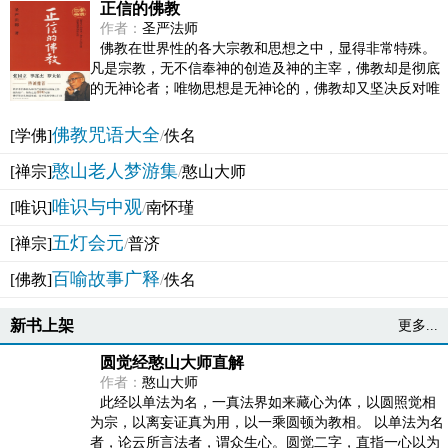
正信的佛教
作者：
圣严法师
佛教在世界性的各大宗教和思想之中，显得非常特殊。
凡是宗教，无不信奉神的创造及神的主宰，佛教却是彻底
的无神论者；唯物思想是无神论的，佛教却又坚决反对唯
物论的谬误。佛教似宗教而又非宗教，类哲学而又非哲...
佛教咒语大全
[学佛]
/
佚名
憨山老人梦游集
[禅宗]
/
憨山大师
唯识与中观
[唯识]
/
南怀瑾
五灯会元
[禅宗]
/
普济
百喻故事广释
[佛教]
/
佚名
新书上架
更多...
圆觉经憨山大师直解
作者：
憨山大师
此经以单法为名，一真法界如来藏心为体，以圆照觉相
为宗，以离妄证真为用，以一乘圆顿为教相。 以单法为名
者，论云所言法者，谓众生心。圆觉二字，直指一心以为