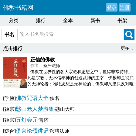
佛教书籍网
登录
注册
分类
排行
全本
新书
书架
书名
点击排行
更多...
正信的佛教
作者：
圣严法师
佛教在世界性的各大宗教和思想之中，显得非常特殊。
凡是宗教，无不信奉神的创造及神的主宰，佛教却是彻底
的无神论者；唯物思想是无神论的，佛教却又坚决反对唯
物论的谬误。佛教似宗教而又非宗教，类哲学而又非哲...
佛教咒语大全
[学佛]
/
佚名
憨山老人梦游集
[禅宗]
/
憨山大师
五灯会元
[禅宗]
/
普济
俱舍论颂讲记
[综合]
/
演培法师